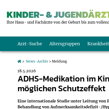
KINDER- & JUGENDÄRZT
Ihre Haus- und Fachärzte von der Geburt bis zum vollen
Arzt-Suche
Altersgruppen
Krankhei
Das erste Jahr
Baby: U1 bis U6
Impfkalender
Notrufnummern
Notdienste
BMI-Rechner
>
News-Archiv
> Meldung
18.5.2026
Kleinkinder
Kleinkind: U7 bi
Impfen: Wann un
Giftnotruf
Sozialpädiatrie
Körpergrößen-R
ADHS-Medikation im Kind
möglichen Schutzeffekt
Schulkinder
Schulkind: U10 bi
Was muss man b
Hausapotheke
Gesundheitsämt
Blutdruckrechne
Jugendliche
Teenager: J1 bis 
Impfreaktionen
Sofortmaßnahm
Link-Tipps
Wachstum-Rech
Eine internationale Studie unter Leitung von 
Behandlung von Aufmerksamkeitsdefizit-/Hyp