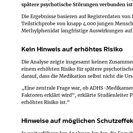
Impfsicherheit
Notdienste
Empfehlungen z
spätere psychotische Störungen verbunden ist
Die Ergebnisse basieren auf Registerdaten von 
Häufige Fragen
Hörlexikon
Teilstichprobe von knapp 4.000 jungen Mensc
Methylphenidat langfristige Auswirkungen auf 
Recht auf Impfu
Material zu den 
Kein Hinweis auf erhöhtes Risiko
Vorsorge- und I
Entwicklungskal
Die Analyse zeigte insgesamt keinen Zusamm
einem erhöhten Risiko für spätere psychotische
Broschüren und 
darauf, dass die Medikation selbst nicht die U
U0-Vorsorge
„Eine zentrale Frage war, ob ADHS-Medikament
Faktoren erklärt wird“, erklärte Studienleiter 
erhöhtes Risiko ist.“
Hinweise auf möglichen Schutzeffek