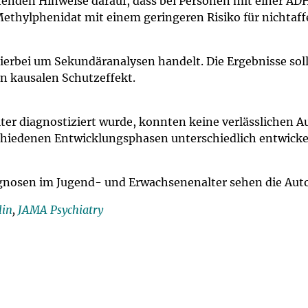
enden Hinweise darauf, dass bei Personen mit einer AD
ethylphenidat mit einem geringeren Risiko für nichtaff
ierbei um Sekundäranalysen handelt. Die Ergebnisse soll
n kausalen Schutzeffekt.
ter diagnostiziert wurde, konnten keine verlässlichen 
rschiedenen Entwicklungsphasen unterschiedlich entwick
gnosen im Jugend- und Erwachsenenalter sehen die Auto
lin
,
JAMA Psychiatry