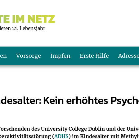
E IM NETZ
deten 21. Lebensjahr
ten
Vorsorge
Impfen
Erste Hilfe
Adress
s U9
d wie oft?
echner
esalter: Kein erhöhtes Psycho
s U11
eachten?
er
r
J2
en
ner
Forschenden des University College Dublin und der Unive
eraktivitätsstörung (
ADHS
) im Kindesalter mit Methy