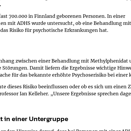
um Bildschirmmediengebrauch
.
fast 700.000 in Finnland geborenen Personen. In einer
hen mit ADHS wurde untersucht, ob eine Behandlung mi
das Risiko für psychotische Erkrankungen hat.
ng
Vorsorgen
mpferinnerung
ender
enhang zwischen einer Behandlung mit Methylphenidat 
 Störungen. Damit liefern die Ergebnisse wichtige Hinw
Informationsflyer
rsache für das bekannte erhöhte Psychoserisiko bei eine
e dieses Risiko beeinflussen oder ob es sich um einen
Professor Ian Kelleher. „Unsere Ergebnisse sprechen dage
t in einer Untergruppe