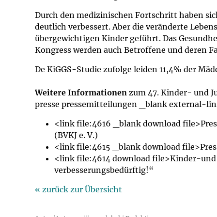
Impfsicherheit
Notdienste
Empfehlungen z
Durch den medizinischen Fortschritt haben sic
deutlich verbessert. Aber die veränderte Lebe
Häufige Fragen
Hörlexikon
übergewichtigen Kinder geführt. Das Gesundh
Kongress werden auch Betroffene und deren Fa
Recht auf Impfu
Material zu den 
De KiGGS-Studie zufolge leiden 11,4% der Mäd
Vorsorge- und I
Entwicklungskal
Weitere Informationen
zum 47. Kinder- und Jug
presse pressemitteilungen _blank external-li
Broschüren und 
<link file:4616 _blank download file>Pre
(BVKJ e. V.)
U0-Vorsorge
<link file:4615 _blank download file>Pres
<link file:4614 download file>Kinder-un
verbesserungsbedürftig!“
« zurück zur Übersicht