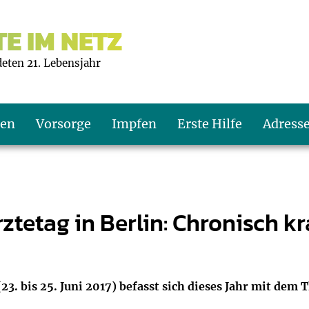
E IM NETZ
deten 21. Lebensjahr
ten
Vorsorge
Impfen
Erste Hilfe
Adress
s U9
d wie oft?
echner
ztetag in Berlin: Chronisch k
s U11
eachten?
er
r
J2
en
ner
(23. bis 25. Juni 2017) befasst sich dieses Jahr mit de