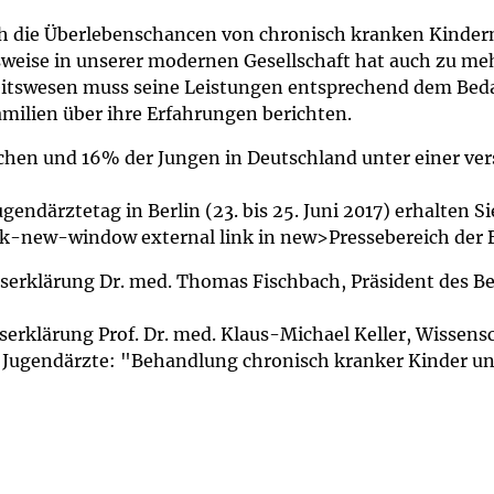
um Bildschirmmediengebrauch
h die Überlebenschancen von chronisch kranken Kindern
nsweise in unserer modernen Gesellschaft hat auch zu m
eitswesen muss seine Leistungen entsprechend dem Bed
milien über ihre Erfahrungen berichten.
ng
Vorsorgen
chen und 16% der Jungen in Deutschland unter einer ve
mpferinnerung
ender
endärztetag in Berlin (23. bis 25. Juni 2017) erhalten S
nk-new-window external link in new>Pressebereich der 
Informationsflyer
sserklärung Dr. med. Thomas Fischbach, Präsident des B
serklärung Prof. Dr. med. Klaus-Michael Keller, Wissens
d Jugendärzte: "Behandlung chronisch kranker Kinder u