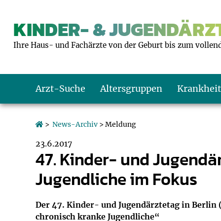
KINDER- & JUGENDÄRZT
Ihre Haus- und Fachärzte von der Geburt bis zum vollen
Arzt-Suche
Altersgruppen
Krankhei
Das erste Jahr
Baby: U1 bis U6
Impfkalender
Notrufnummern
Notdienste
BMI-Rechner
>
News-Archiv
> Meldung
23.6.2017
Kleinkinder
Kleinkind: U7 bi
Impfen: Wann un
Giftnotruf
Sozialpädiatrie
Körpergrößen-R
47. Kinder- und Jugendär
Jugendliche im Fokus
Schulkinder
Schulkind: U10 bi
Was muss man b
Hausapotheke
Gesundheitsämt
Blutdruckrechne
Jugendliche
Teenager: J1 bis 
Impfreaktionen
Sofortmaßnahm
Link-Tipps
Wachstum-Rech
Der 47. Kinder- und Jugendärztetag in Berlin 
chronisch kranke Jugendliche“