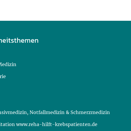
heitsthemen
Medizin
rie
ensivmedizin, Notfallmedizin & Schmerzmedizin
itation www.reha-hilft-krebspatienten.de