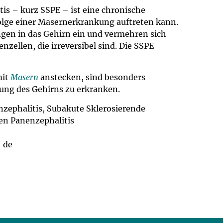
um Bildschirmmediengebrauch
is – kurz SSPE – ist eine chronische
lge einer Masernerkrankung auftreten kann.
ingen in das Gehirn ein und vermehren sich
nzellen, die irreversibel sind. Die SSPE
ng
Vorsorgen
mit
Masern
anstecken, sind besonders
ung des Gehirns zu erkranken.
mpferinnerung
ender
zephalitis, Subakute Sklerosierende
Informationsflyer
en Panenzephalitis
: de