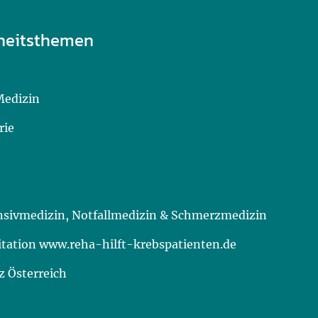
heitsthemen
Medizin
rie
ensivmedizin, Notfallmedizin & Schmerzmedizin
itation www.reha-hilft-krebspatienten.de
 Österreich