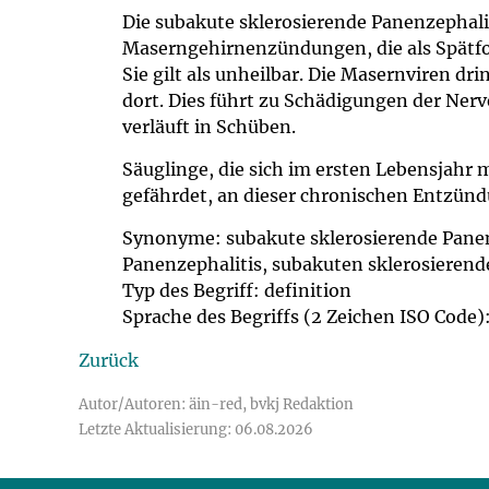
Impfsicherheit
Notdienste
Empfehlungen z
Die subakute sklerosierende Panenzephalit
Maserngehirnenzündungen, die als Spätfo
Sie gilt als unheilbar. Die Masernviren dr
Häufige Fragen
Hörlexikon
dort. Dies führt zu Schädigungen der Nerve
verläuft in Schüben.
Recht auf Impfu
Material zu den 
Säuglinge, die sich im ersten Lebensjahr 
gefährdet, an dieser chronischen Entzünd
Vorsorge- und I
Entwicklungskal
Synonyme: subakute sklerosierende Panen
Broschüren und 
Panenzephalitis, subakuten sklerosierend
Typ des Begriff: definition
Sprache des Begriffs (2 Zeichen ISO Code)
U0-Vorsorge
Zurück
Autor/Autoren: äin-red, bvkj Redaktion
Letzte Aktualisierung: 06.08.2026