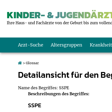
KINDER- & JUGENDÄRZT
Ihre Haus- und Fachärzte von der Geburt bis zum vollen
Arzt-Suche
Altersgruppen
Krankhei
Das erste Jahr
Baby: U1 bis U6
Impfkalender
Notrufnummern
Notdienste
BMI-Rechner
> Glossar
Detailansicht für den Beg
Kleinkinder
Kleinkind: U7 bi
Impfen: Wann un
Giftnotruf
Sozialpädiatrie
Körpergrößen-R
Schulkinder
Schulkind: U10 bi
Was muss man b
Hausapotheke
Gesundheitsämt
Blutdruckrechne
Name des Begriffes: SSPE
Beschreibungen des Begriffes:
Jugendliche
Teenager: J1 bis 
Impfreaktionen
Sofortmaßnahm
Link-Tipps
Wachstum-Rech
SSPE