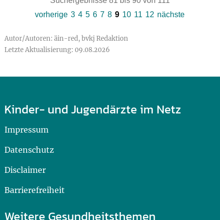
Suchergebnisse 81 bis 90 von 111
vorherige
3
4
5
6
7
8
9
10
11
12
nächste
Autor/Autoren: äin-red, bvkj Redaktion
Letzte Aktualisierung: 09.08.2026
Kinder- und Jugendärzte im Netz
Impressum
Datenschutz
Disclaimer
Barrierefreiheit
Weitere Gesundheitsthemen