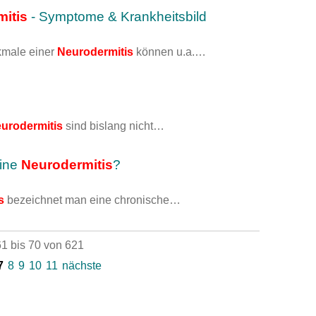
itis
- Symptome & Krankheitsbild
kmale einer
Neurodermitis
können u.a.…
urodermitis
sind bislang nicht…
eine
Neurodermitis
?
s
bezeichnet man eine chronische…
1 bis 70 von 621
7
8
9
10
11
nächste