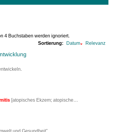
um Bildschirmmediengebrauch
on 4 Buchstaben werden ignoriert.
ng
Vorsorgen
Sortierung:
Datum
Relevanz
mpferinnerung
ender
ntwicklung
ntwickeln.
Informationsflyer
mitis
[atopisches Ekzem; atopische…
welt und Gesundheit"…