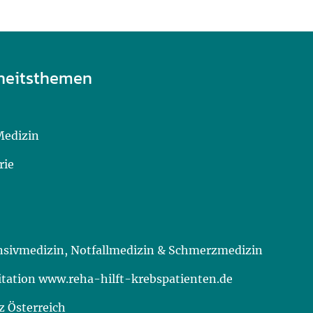
heitsthemen
Medizin
rie
ensivmedizin, Notfallmedizin & Schmerzmedizin
itation www.reha-hilft-krebspatienten.de
 Österreich