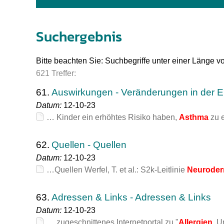
Impfsicherheit
Notdienste
Empfehlungen z
Suchergebnis
Häufige Fragen
Hörlexikon
Bitte beachten Sie: Suchbegriffe unter einer Länge v
Recht auf Impfu
Material zu den 
621 Treffer:
Vorsorge- und I
Entwicklungskal
61.
Auswirkungen - Veränderungen in der E
Datum:
12-10-23
… Kinder ein erhöhtes Risiko haben,
Asthma
zu e
Broschüren und 
62.
Quellen - Quellen
U0-Vorsorge
Datum:
12-10-23
…Quellen Werfel, T. et al.: S2k-Leitlinie
Neuroder
63.
Adressen & Links - Adressen & Links
Datum:
12-10-23
… zugeschnittenes Internetportal zu "
Allergien,
Um