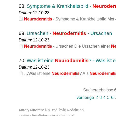
68.
Symptome & Krankheitsbild -
Neuroderm
Datum:
12-10-23
Neurodermitis
- Symptome & Krankheitsbild Mer
69.
Ursachen -
Neurodermitis
- Ursachen
Datum:
12-10-23
Neurodermitis
- Ursachen Die Ursachen einer
Ne
70.
Was ist eine
Neurodermitis
? - Was ist 
Datum:
12-10-23
…Was ist eine
Neurodermitis
? Als
Neurodermiti
Suchergebnisse 6
vorherige
2
3
4
5
6
Autor/Autoren: äin-red, bvkj Redaktion