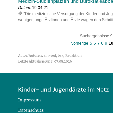
Medizin-Studienplätzen und Bürokratieabb
Datum:
19-04-21
"Die medizinische Versorgung der Kinder und Juge
weniger junge Ärztinnen und Ärzte wagen den Schritt
Suchergebnisse 91
vorherige
5
6
7
8
9
1
Autor/Autoren: äin-red, bvkj Redaktion
Letzte Aktualisierung: 07.08.2026
Kinder- und Jugendärzte im Netz
Impressum
Datenschutz