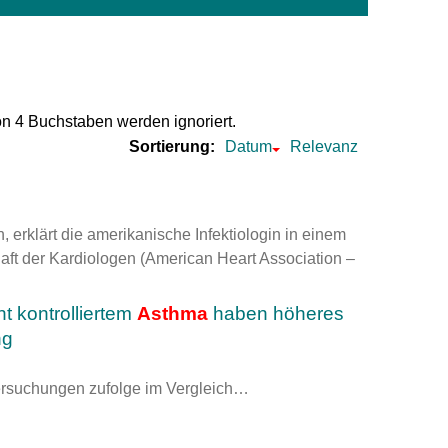
um Bildschirmmediengebrauch
on 4 Buchstaben werden ignoriert.
ng
Vorsorgen
Sortierung:
Datum
Relevanz
mpferinnerung
ender
erklärt die amerikanische Infektiologin in einem
Informationsflyer
aft der Kardiologen (American Heart Association –
t kontrolliertem
Asthma
haben höheres
ng
rsuchungen zufolge im Vergleich…