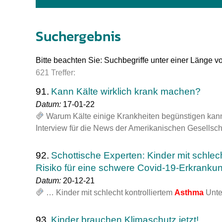
Impfsicherheit
Notdienste
Empfehlungen z
Suchergebnis
Häufige Fragen
Hörlexikon
Bitte beachten Sie: Suchbegriffe unter einer Länge v
Recht auf Impfu
Material zu den 
621 Treffer:
Vorsorge- und I
Entwicklungskal
91.
Kann Kälte wirklich krank machen?
Datum:
17-01-22
Warum Kälte einige Krankheiten begünstigen kann, 
Broschüren und 
Interview für die News der Amerikanischen Gesellsch
U0-Vorsorge
92.
Schottische Experten: Kinder mit schlech
Risiko für eine schwere Covid-19-Erkranku
Datum:
20-12-21
… Kinder mit schlecht kontrolliertem
Asthma
Unte
93.
Kinder brauchen Klimaschutz jetzt!