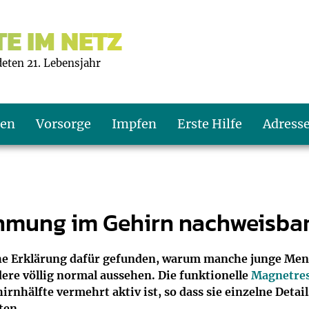
E IM NETZ
deten 21. Lebensjahr
ten
Vorsorge
Impfen
Erste Hilfe
Adress
s U9
d wie oft?
echner
hmung im Gehirn nachweisba
s U11
eachten?
er
r
he Erklärung dafür gefunden, warum manche junge Men
dere völlig normal aussehen. Die funktionelle
Magnetre
J2
en
ner
hirnhälfte vermehrt aktiv ist, so dass sie einzelne Detai
en...