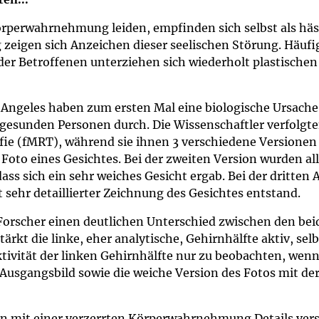
um Bildschirmmediengebrauch
rperwahrnehmung leiden, empfinden sich selbst als hässl
zeigen sich Anzeichen dieser seelischen Störung. Häuf
er Betroffenen unterziehen sich wiederholt plastische
ng
Vorsorgen
s Angeles haben zum ersten Mal eine biologische Ursache 
2 gesunden Personen durch. Die Wissenschaftler verfolgt
mpferinnerung
ender
ie (fMRT), während sie ihnen 3 verschiedene Versionen 
Foto eines Gesichtes. Bei der zweiten Version wurden all
Informationsflyer
ss sich ein sehr weiches Gesicht ergab. Bei der dritten
sehr detaillierter Zeichnung des Gesichtes entstand.
e Forscher einen deutlichen Unterschied zwischen den b
kt die linke, eher analytische, Gehirnhälfte aktiv, sel
tivität der linken Gehirnhälfte nur zu beobachten, wenn
Ausgangsbild sowie die weiche Version des Fotos mit der 
ten mit einer verzerrten Körperwahrnehmung Details ver