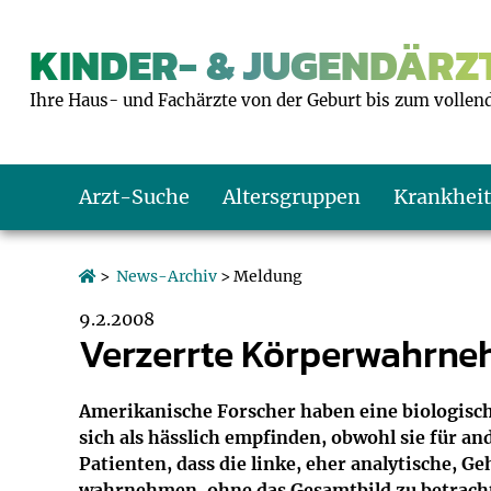
KINDER- & JUGENDÄRZT
Ihre Haus- und Fachärzte von der Geburt bis zum vollen
Arzt-Suche
Altersgruppen
Krankhei
Das erste Jahr
Baby: U1 bis U6
Impfkalender
Notrufnummern
Notdienste
BMI-Rechner
>
News-Archiv
> Meldung
9.2.2008
Kleinkinder
Kleinkind: U7 bi
Impfen: Wann un
Giftnotruf
Sozialpädiatrie
Körpergrößen-R
Verzerrte Körperwahrne
Schulkinder
Schulkind: U10 bi
Was muss man b
Hausapotheke
Gesundheitsämt
Blutdruckrechne
Amerikanische Forscher haben eine biologisc
sich als hässlich empfinden, obwohl sie für an
Jugendliche
Teenager: J1 bis 
Impfreaktionen
Sofortmaßnahm
Link-Tipps
Wachstum-Rech
Patienten, dass die linke, eher analytische, Ge
wahrnehmen, ohne das Gesamtbild zu betracht