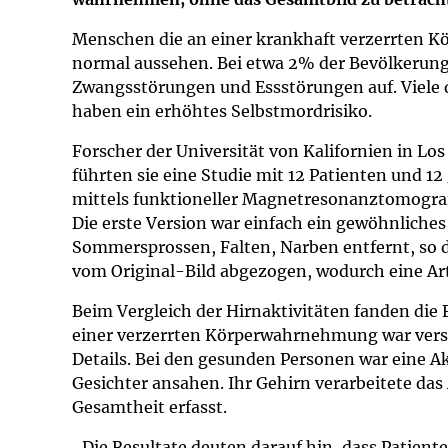
Impfsicherheit
Notdienste
Empfehlungen z
Menschen die an einer krankhaft verzerrten Kö
normal aussehen. Bei etwa 2% der Bevölkerung 
Häufige Fragen
Hörlexikon
Zwangsstörungen und Essstörungen auf. Viele d
haben ein erhöhtes Selbstmordrisiko.
Recht auf Impfu
Material zu den 
Forscher der Universität von Kalifornien in Lo
führten sie eine Studie mit 12 Patienten und 1
Vorsorge- und I
Entwicklungskal
mittels funktioneller Magnetresonanztomograf
Die erste Version war einfach ein gewöhnliches 
Broschüren und 
Sommersprossen, Falten, Narben entfernt, so da
vom Original-Bild abgezogen, wodurch eine Art 
U0-Vorsorge
Beim Vergleich der Hirnaktivitäten fanden di
einer verzerrten Körperwahrnehmung war verstär
Details. Bei den gesunden Personen war eine Ak
Gesichter ansahen. Ihr Gehirn verarbeitete das 
Gesamtheit erfasst.
„Die Resultate deuten darauf hin, dass Patien