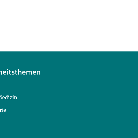
heitsthemen
Medizin
rie