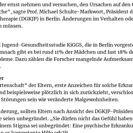
um Bildschirmmediengebrauch
der ernst nehmen und versuchen, den Ursachen auf den G
e“, sagte Prof. Michael Schulte-Markwort, Präsident de
erapie (DGKJP) in Berlin. Änderungen im Verhalten ode
n müssen.
ng
Vorsorgen
 Jugend-Gesundheitsstudie KiGGS, die in Berlin vorges
nach gibt es bei rund 11% der Mädchen und fast 18% d
mpferinnerung
ender
bleme. Dazu zählen die Forscher mangelnde Aufmerksamke
.
Informationsflyer
er
rtenschaft“ der Eltern, erste Anzeichen für solche Erkra
beispielsweise plötzlich in sich zurückzieht, verschloss
 Störungen sein wie veränderte Malgewohnheiten.
ränderung, sollten Eltern nach Ansicht des DGKJP-Präsid
e seien unbegründet. „Sie dürfen nicht das Gefühl habe
einem Stigma sei unbegründet: Eine psychische Erkrankun
 es kompetente Hilfe erhält.