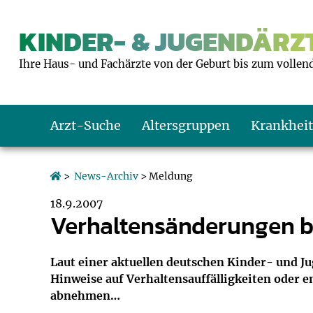
KINDER- & JUGENDÄRZT
Ihre Haus- und Fachärzte von der Geburt bis zum vollen
Arzt-Suche
Altersgruppen
Krankhei
Das erste Jahr
Baby: U1 bis U6
Impfkalender
Notrufnummern
Notdienste
BMI-Rechner
>
News-Archiv
> Meldung
18.9.2007
Kleinkinder
Kleinkind: U7 bi
Impfen: Wann un
Giftnotruf
Sozialpädiatrie
Körpergrößen-R
Verhaltensänderungen b
Schulkinder
Schulkind: U10 bi
Was muss man b
Hausapotheke
Gesundheitsämt
Blutdruckrechne
Laut einer aktuellen deutschen Kinder- und 
Hinweise auf Verhaltensauffälligkeiten oder
Jugendliche
Teenager: J1 bis 
Impfreaktionen
Sofortmaßnahm
Link-Tipps
Wachstum-Rech
abnehmen…