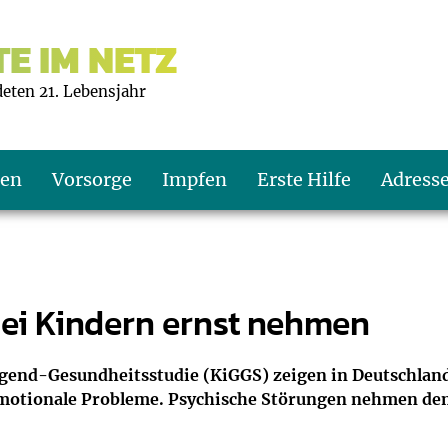
E IM NETZ
deten 21. Lebensjahr
ten
Vorsorge
Impfen
Erste Hilfe
Adress
s U9
d wie oft?
echner
ei Kindern ernst nehmen
s U11
eachten?
er
r
Jugend-Gesundheitsstudie (KiGGS) zeigen in Deutschlan
 emotionale Probleme. Psychische Störungen nehmen d
J2
en
ner