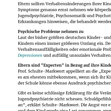
Impfsicherheit
Notdienste
Empfehlungen z
Eltern sollten Verhaltensänderungen ihrer Kin
Symptome genauso ernst nehmen wie körperlich
Jugendpsychiatrie, Psychosomatik und Psychoth
Häufige Fragen
Hörlexikon
Erkrankungen hinweisen, die behandelt werde
Recht auf Impfu
Material zu den 
Psychische Probleme nehmen zu
Laut der bisher größten deutschen Kinder- und
Kindern einen immer größeren Umfang ein. Dem
Vorsorge- und I
Entwicklungskal
Verhaltensauffälligkeiten oder emotionale Pro
Depressionen
und auffällig unsoziales Verhalten
Broschüren und 
Eltern sind "Experten" in Bezug auf ihre Kind
Prof. Schulte-Markwort appelliert an die „Expe
U0-Vorsorge
es am ehesten mitbekommen, wenn sich ihr Kind 
der Schule könne ebenso Ausdruck psychischer
Gibt es keine schlüssige Erklärung für die Ve
Jugendpsychiatrie nicht scheuen. Schuldgefühl
an“, erklärt Schulte-Markwort. Die Angst vor 
und dem Kind werde eine Last genommen, wenn