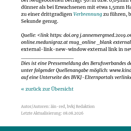
bei Neugeborenen beträgt 50?m bzw. 0,05mm und 
dünner als bei Erwachsenen mit etwa 1,5mm Hau
zu einer drittgradigen
Verbrennung
zu führen, b
Sekunde genug.
Quelle: <link https: doi.org j.annemergmed.2019.
online.medunigraz.at mug_online _blank externa
external-link-new-window external link in n
__________________
Dies ist eine Pressemeldung des Berufsverbandes de
unter folgender Quellenangabe möglich: www.kinde
auf eine Unterseite des BVKJ-Elternportals verli
« zurück zur Übersicht
Autor/Autoren: äin-red, bvkj Redaktion
Letzte Aktualisierung: 08.08.2026