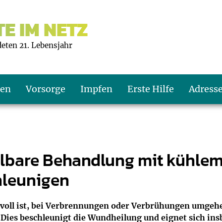
E IM NETZ
deten 21. Lebensjahr
ten
Vorsorge
Impfen
Erste Hilfe
Adress
s U9
d wie oft?
echner
lbare Behandlung mit kühlem
hleunigen
s U11
eachten?
er
r
J2
en
ner
innvoll ist, bei Verbrennungen oder Verbrühungen umgehe
Dies beschleunigt die Wundheilung und eignet sich i