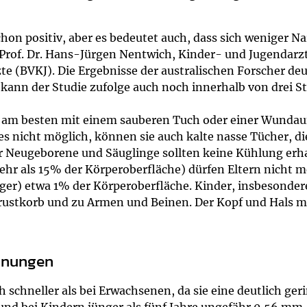
um Bildschirmmediengebrauch
hon positiv, aber es bedeutet auch, dass sich weniger N
 Prof. Dr. Hans-Jürgen Nentwich, Kinder- und Jugendarzt
 (BVKJ). Die Ergebnisse der australischen Forscher deut
ng
Vorsorgen
 kann der Studie zufolge auch noch innerhalb von drei 
m besten mit einem sauberen Tuch oder einer Wundaufl
mpferinnerung
ender
ies nicht möglich, können sie auch kalte nasse Tücher, d
 Neugeborene und Säuglinge sollten keine Kühlung erhalt
Informationsflyer
hr als 15% der Körperoberfläche) dürfen Eltern nicht m
inger) etwa 1% der Körperoberfläche. Kinder, insbesonde
rustkorb und zu Armen und Beinen. Der Kopf und Hals m
ennungen
chneller als bei Erwachsenen, da sie eine deutlich geri