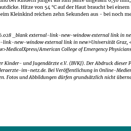
bei Kindern jünger als fünf Jahre ungefähr 0,56 mm, d.h
tdicke. Hitze von 54 °C auf der Haut braucht bei eine
eim Kleinkind reichen zehn Sekunden aus - bei noch meh
06.028 _blank external-link-new-window external link in n
l-link-new-window external link in new>Universität Graz,
ew>
MedicalXpress/American College of Emergency Physician
r Kinder- und Jugendärzte e.V. (BVKJ). Der Abdruck dieser P
raerzte-im-netz.de. Bei Veröffentlichung in Online-Medien 
nken. Fotos und Abbildungen dürfen grundsätzlich nicht übe