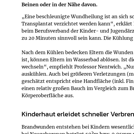
Impfsicherheit
Notdienste
Empfehlungen z
Beinen oder in der Nähe davon.
„Eine beschleunigte Wundheilung ist an sich sc
Häufige Fragen
Hörlexikon
Transplantat verzichtet werden kann“, erklärt
beim Berufsverband der Kinder- und Jugendärzte
Recht auf Impfu
Material zu den 
zu 20 Minuten sinnvoll sein kann. Die Kühlung
Nach dem Kühlen bedecken Eltern die Wunden a
Vorsorge- und I
Entwicklungskal
ist, können Eltern im Wasserbad ablösen. Ist d
wechseln“, empfiehlt Professor Nentwich. „Nur
Broschüren und 
auskühlen. Auch bei größeren Verletzungen (me
geschätzt entspricht eine Handfläche (inkl. F
U0-Vorsorge
einen relativ großen Bauch im Vergleich zum B
Körperoberfläche aus.
Kinderhaut erleidet schneller Verbr
Brandwunden entstehen bei Kindern wesentlich s