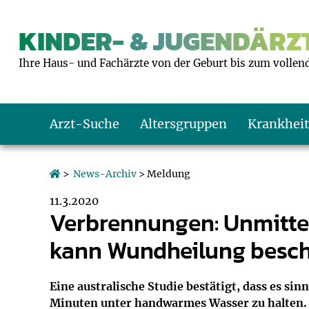
KINDER- & JUGENDÄRZT
Ihre Haus- und Fachärzte von der Geburt bis zum vollen
Arzt-Suche
Altersgruppen
Krankhei
Das erste Jahr
Baby: U1 bis U6
Impfkalender
Notrufnummern
Notdienste
BMI-Rechner
>
News-Archiv
> Meldung
11.3.2020
Kleinkinder
Kleinkind: U7 bi
Impfen: Wann un
Giftnotruf
Sozialpädiatrie
Körpergrößen-R
Verbrennungen: Unmitte
kann Wundheilung besc
Schulkinder
Schulkind: U10 bi
Was muss man b
Hausapotheke
Gesundheitsämt
Blutdruckrechne
Jugendliche
Teenager: J1 bis 
Impfreaktionen
Sofortmaßnahm
Link-Tipps
Wachstum-Rech
Eine australische Studie bestätigt, dass es s
Minuten unter handwarmes Wasser zu halten. 