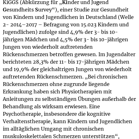
KiGGS (Abkürzung für „
Ki
nder und Ju
g
end
G
esundheits
S
urvey“), einer Studie zur Gesundheit
von Kindern und Jugendlichen in Deutschland (Welle
2- 2014–2017 – Befragung von 15.023 Kindern und
Jugendlichen) zufolge sind 4,9% der 3- bis 10-
jährigen Mädchen und 4,5% der 3- bis 10-jährigen
Jungen von wiederholt auftretenden
Rückenschmerzen betroffen gewesen. Im Jugendalter
berichteten 28,3% der 11- bis 17-jährigen Mädchen
und 19,9% der gleichaltrigen Jungen von wiederholt
auftretenden Rückenschmerzen. „Bei chronischen
Rückenschmerzen ohne zugrunde liegende
Erkrankung haben sich Physiotherapien mit
Anleitungen zu selbständigen Übungen außerhalb der
Behandlung als wirksam erwiesen. Eine
Psychotherapie, insbesondere die kognitive
Verhaltenstherapie, kann Kindern und Jugendlichen
im alltäglichen Umgang mit chronischen
muskuloskelettalen Schmerzen unterstützen“,