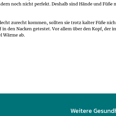
um Bildschirmmediengebrauch
ndern noch nicht perfekt. Deshalb sind Hände und Füße
lecht zurecht kommen, sollten sie trotz kalter Füße ni
 in den Nacken getestet. Vor allem über den Kopf, der i
ng
Vorsorgen
el Wärme ab.
mpferinnerung
ender
Informationsflyer
Weitere Gesund