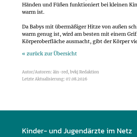
Impfsicherheit
Notdienste
Empfehlungen z
Händen und Füßen funktioniert bei kleinen Ki
warm ist.
Häufige Fragen
Hörlexikon
Da Babys mit übermäßiger Hitze von außen sch
warm genug ist, wird am besten mit einem Griff
Recht auf Impfu
Material zu den 
Körperoberfläche ausmacht, gibt der Körper vi
« zurück zur Übersicht
Vorsorge- und I
Entwicklungskal
Autor/Autoren: äin-red, bvkj Redaktion
Broschüren und 
Letzte Aktualisierung: 07.08.2026
U0-Vorsorge
Kinder- und Jugendärzte im Netz