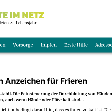
E IM NETZ
deten 21. Lebensjahr
ten
Vorsorge
Impfen
Erste Hilfe
Adress
s U9
d wie oft?
echner
n Anzeichen für Frieren
s U11
eachten?
er
r
stabil. Die Feinsteuerung der Durchblutung von Händen
n, auch wenn Hände oder Füße kalt sind…
J2
en
ner
icht unbedingt darauf hin, dass es ihnen zu kalt ist. D