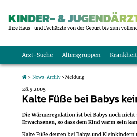
KINDER- & JUGENDÄRZT
Ihre Haus- und Fachärzte von der Geburt bis zum vollen
Arzt-Suche
Altersgruppen
Krankhei
Das erste Jahr
Baby: U1 bis U6
Impfkalender
Notrufnummern
Notdienste
BMI-Rechner
>
News-Archiv
> Meldung
28.5.2005
Kleinkinder
Kleinkind: U7 bi
Impfen: Wann un
Giftnotruf
Sozialpädiatrie
Körpergrößen-R
Kalte Füße bei Babys kei
Schulkinder
Schulkind: U10 bi
Was muss man b
Hausapotheke
Gesundheitsämt
Blutdruckrechne
Die Wärmeregulation ist bei Babys noch nicht 
Erwachsenen, so dass dem Kind warm sein kan
Jugendliche
Teenager: J1 bis 
Impfreaktionen
Sofortmaßnahm
Link-Tipps
Wachstum-Rech
Kalte Füße deuten bei Babys und Kleinkindern n