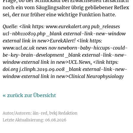
Frage, ob der Schluckauf bei Erwachsenen tatsächlich
noch ein vom Säuglingsalter übrig gebliebener Reflex
sei, der nur früher eine wichtige Funktion hatte.
Quelle: <link https: www.eurekalert.org pub_releases
ucl-nbh110819.php _blank external-link-new-window
external link in new>EurekAlert! <link https:
www.ucl.ac.uk news nov newborn-baby-hiccups-could-
be-key-brain-development _blank external-link-new-
window external link in new>UCL News, <link https:
doi.org j.clinph.2019.09.008 _blank external-link-new-
window external link in new>Clinical Neurophysiology
« zurück zur Übersicht
Autor/Autoren: äin-red, bvkj Redaktion
Letzte Aktualisierung: 06.08.2026