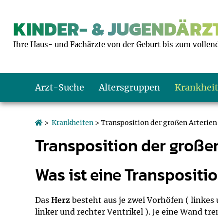
KINDER- & JUGENDÄRZT
Ihre Haus- und Fachärzte von der Geburt bis zum vollen
Arzt-Suche
Altersgruppen
Krankhei
Das erste Jahr
Baby: U1 bis U6
Impfkalender
Notrufnummern
Notdienste
BMI-Rechner
>
Krankheiten
> Transposition der großen Arterien
Transposition der große
Kleinkinder
Kleinkind: U7 bi
Impfen: Wann un
Giftnotruf
Sozialpädiatrie
Körpergrößen-R
Was ist eine Transpositi
Schulkinder
Schulkind: U10 bi
Was muss man b
Hausapotheke
Gesundheitsämt
Blutdruckrechne
Jugendliche
Teenager: J1 bis 
Impfreaktionen
Sofortmaßnahm
Link-Tipps
Wachstum-Rech
Das
Herz
besteht aus je zwei Vorhöfen ( linke
linker und rechter Ventrikel ). Je eine Wand t