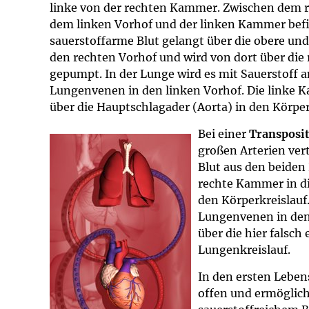
linke von der rechten Kammer. Zwischen dem 
Impfsicherheit
Notdienste
Empfehlungen z
dem linken Vorhof und der linken Kammer befin
sauerstoffarme Blut gelangt über die obere un
Häufige Fragen
Hörlexikon
den rechten Vorhof und wird von dort über die
gepumpt. In der Lunge wird es mit Sauerstoff a
Recht auf Impfu
Material zu den 
Lungenvenen in den linken Vorhof. Die linke 
über die Hauptschlagader (Aorta) in den Körper
Vorsorge- und I
Entwicklungskal
Bei einer
Transposit
großen Arterien ver
Broschüren und 
Blut aus den beiden
rechte Kammer in di
den Körperkreislauf.
U0-Vorsorge
Lungenvenen in den
über die hier falsc
Lungenkreislauf.
In den ersten Leben
offen und ermöglic