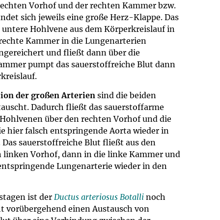
rechten Vorhof und der rechten Kammer bzw.
um Bildschirmmediengebrauch
det sich jeweils eine große Herz-Klappe. Das
d untere Hohlvene aus dem Körperkreislauf in
 rechte Kammer in die Lungenarterien
ngereichert und fließt dann über die
ng
Vorsorgen
Kammer pumpt das sauerstoffreiche Blut dann
kreislauf.
mpferinnerung
ender
ion der großen Arterien
sind die beiden
tauscht. Dadurch fließt das sauerstoffarme
Informationsflyer
 Hohlvenen über den rechten Vorhof und die
e hier falsch entspringende Aorta wieder in
 Das sauerstoffreiche Blut fließt aus den
 linken Vorhof, dann in die linke Kammer und
h entspringende Lungenarterie wieder in den
stagen ist der
Ductus arteriosus Botalli
noch
ht vorübergehend einen Austausch von