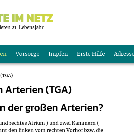
E IM NETZ
deten 21. Lebensjahr
ten
Vorsorge
Impfen
Erste Hilfe
Adress
 (TGA)
n Arterien (TGA)
s U9
d wie oft?
echner
on der großen Arterien?
s U11
eachten?
er
r
J2
en
ner
s und rechtes Atrium ) und zwei Kammern (
rennt den linken vom rechten Vorhof bzw. die