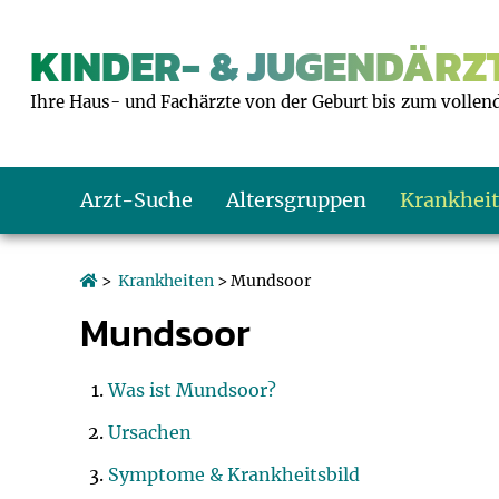
KINDER- & JUGENDÄRZT
Ihre Haus- und Fachärzte von der Geburt bis zum vollen
Arzt-Suche
Altersgruppen
Krankhei
Das erste Jahr
Baby: U1 bis U6
Impfkalender
Notrufnummern
Notdienste
BMI-Rechner
>
Krankheiten
> Mundsoor
Mundsoor
Kleinkinder
Kleinkind: U7 bi
Impfen: Wann un
Giftnotruf
Sozialpädiatrie
Körpergrößen-R
Schulkinder
Schulkind: U10 bi
Was muss man b
Hausapotheke
Gesundheitsämt
Blutdruckrechne
Was ist Mundsoor?
Ursachen
Jugendliche
Teenager: J1 bis 
Impfreaktionen
Sofortmaßnahm
Link-Tipps
Wachstum-Rech
Symptome & Krankheitsbild