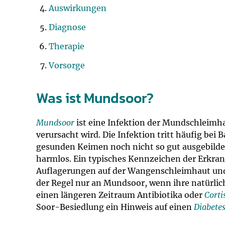
Impfsicherheit
Notdienste
Empfehlungen z
Auswirkungen
Diagnose
Häufige Fragen
Hörlexikon
Therapie
Recht auf Impfu
Material zu den 
Vorsorge
Vorsorge- und I
Entwicklungskal
Was ist Mundsoor?
Broschüren und 
Mundsoor
ist eine Infektion der Mundschleimha
verursacht wird. Die Infektion tritt häufig bei 
gesunden Keimen noch nicht so gut ausgebildet
U0-Vorsorge
harmlos. Ein typisches Kennzeichen der Erkra
Auflagerungen auf der Wangenschleimhaut und 
der Regel nur an Mundsoor, wenn ihre natürlic
einen längeren Zeitraum Antibiotika oder
Corti
Soor-Besiedlung ein Hinweis auf einen
Diabetes