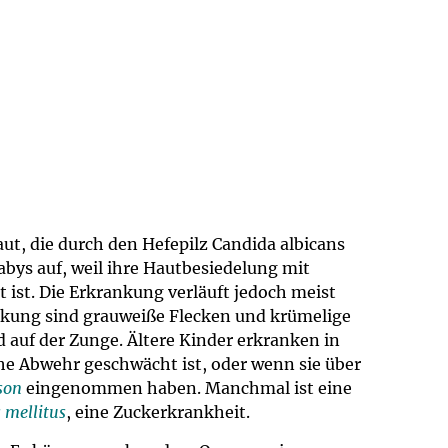
um Bildschirmmediengebrauch
ng
Vorsorgen
mpferinnerung
ender
Informationsflyer
ut, die durch den Hefepilz Candida albicans
Babys auf, weil ihre Hautbesiedelung mit
 ist. Die Erkrankung verläuft jedoch meist
nkung sind grauweiße Flecken und krümelige
auf der Zunge. Ältere Kinder erkranken in
he Abwehr geschwächt ist, oder wenn sie über
son
eingenommen haben. Manchmal ist eine
 mellitus
, eine Zuckerkrankheit.