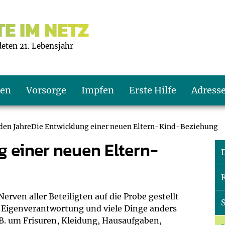
E IM NETZ
deten 21. Lebensjahr
ten
Vorsorge
Impfen
Erste Hilfe
Adress
lden JahreDie Entwicklung einer neuen Eltern-Kind-Beziehung
g einer neuen Eltern-
s U9
d wie oft?
echner
D
s U11
eachten?
er
r
 Nerven aller Beteiligten auf die Probe gestellt
J2
en
ner
, Eigenverantwortung und viele Dinge anders
B. um Frisuren, Kleidung, Hausaufgaben,