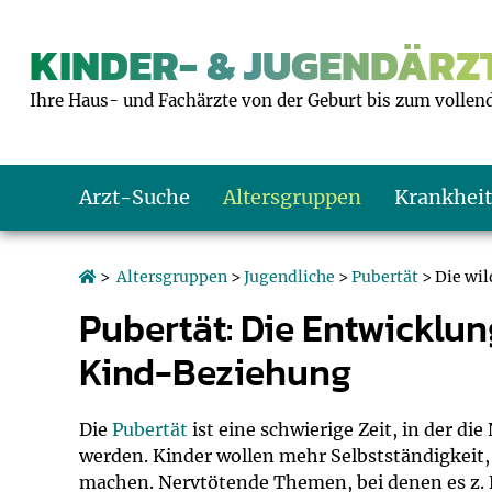
KINDER- & JUGENDÄRZT
Ihre Haus- und Fachärzte von der Geburt bis zum vollen
Arzt-Suche
Altersgruppen
Krankhei
Das erste Jahr
Baby: U1 bis U6
Impfkalender
Notrufnummern
Notdienste
BMI-Rechner
>
Altersgruppen
>
Jugendliche
>
Pubertät
> Die wi
Pubertät: Die Entwicklun
Kleinkinder
Kleinkind: U7 bi
Impfen: Wann un
Giftnotruf
Sozialpädiatrie
Körpergrößen-R
Kind-Beziehung
Schulkinder
Schulkind: U10 bi
Was muss man b
Hausapotheke
Gesundheitsämt
Blutdruckrechne
Die
Pubertät
ist eine schwierige Zeit, in der die
Jugendliche
Teenager: J1 bis 
Impfreaktionen
Sofortmaßnahm
Link-Tipps
Wachstum-Rech
werden. Kinder wollen mehr Selbstständigkeit
machen. Nervtötende Themen, bei denen es z. 