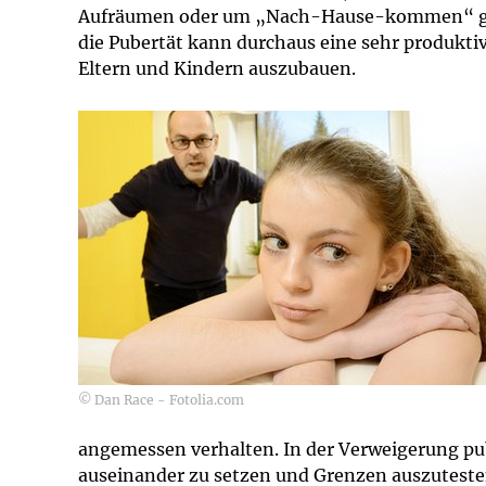
Impfsicherheit
Notdienste
Empfehlungen z
Aufräumen oder um „Nach-Hause-kommen“ geh
die Pubertät kann durchaus eine sehr produkti
Eltern und Kindern auszubauen.
Häufige Fragen
Hörlexikon
Recht auf Impfu
Material zu den 
Vorsorge- und I
Entwicklungskal
Broschüren und 
U0-Vorsorge
© Dan Race - Fotolia.com
angemessen verhalten. In der Verweigerung pub
auseinander zu setzen und Grenzen auszuteste