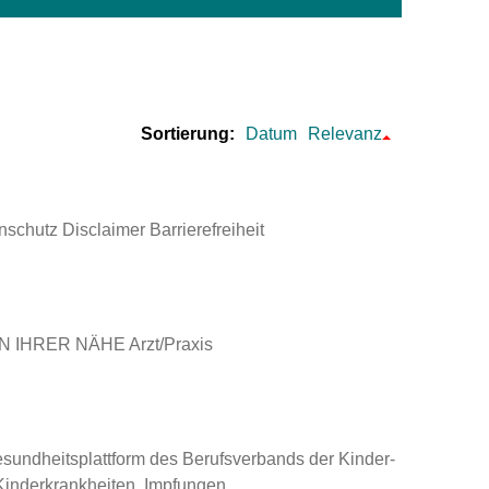
um Bildschirmmediengebrauch
Sortierung:
Datum
Relevanz
ng
Vorsorgen
mpferinnerung
ender
chutz Disclaimer Barrierefreiheit
Informationsflyer
 IHRER NÄHE Arzt/Praxis
sundheitsplattform des Berufsverbands der Kinder-
Kinderkrankheiten, Impfungen,