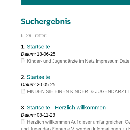
Impfsicherheit
Notdienste
Empfehlungen z
Suchergebnis
Häufige Fragen
Hörlexikon
6129 Treffer:
Recht auf Impfu
Material zu den 
1.
Startseite
Vorsorge- und I
Entwicklungskal
Datum:
18-06-25
Kinder- und Jugendärzte im Netz Impressum Datens
Broschüren und 
2.
Startseite
Datum:
20-05-25
U0-Vorsorge
FINDEN SIE EINEN KINDER- & JUGENDARZT IN
3.
Startseite - Herzlich willkommen
Datum:
08-11-23
Herzlich willkommen Auf dieser umfangreichen Ge
und Jugendärzt*innen e.V. werden Informationen zu 