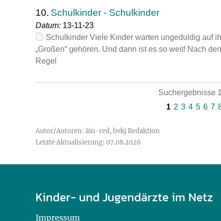
10.
Schulkinder - Schulkinder
Datum:
13-11-23
Schulkinder Viele Kinder warten ungeduldig auf ih
„Großen“ gehören. Und dann ist es so weit! Nach de
Regel
Suchergebnisse 1
1
2
3
4
5
6
7
Autor/Autoren: äin-red, bvkj Redaktion
Letzte Aktualisierung: 07.08.2026
Kinder- und Jugendärzte im Netz
Impressum