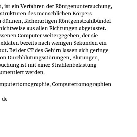
um Bildschirmmediengebrauch
, ist ein Verfahren der Röntgenuntersuchung,
ilstrukturen des menschlichen Körpers
em dünnen, fächerartigen Röntgenstrahlbündel
ichtweise aus allen Richtungen abgetastet.
ssenen Computer weitergegeben, der sie
ng
Vorsorgen
nzeldaten bereits nach wenigen Sekunden ein
. Bei der CT des Gehirn lassen sich geringe
mpferinnerung
ender
von Durchblutungsstörungen, Blutungen,
uchung ist mit einer Strahlenbelastung
umentiert werden.
Informationsflyer
omputertomographie, Computertomographien
: de