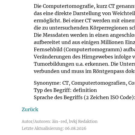
Impfsicherheit
Notdienste
Empfehlungen z
Die Computertomografie, kurz CT genannt
das eine direkte Darstellung von Weichte
ermöglicht. Bei einer CT werden mit ein
Häufige Fragen
Hörlexikon
die zu untersuchenden Körperregionen sch
Die Messdaten werden in einen angeschlo
Recht auf Impfu
Material zu den 
aufbereitet und aus einigen Millionen Ei
Fernsehbild (Computertomogramm) aufbaut
Vorsorge- und I
Entwicklungskal
Veränderungen des Hirngewebes infolge 
Tumorbildungen u.a. erkennen. Die Unters
verbunden und muss im Röntgenpass dok
Broschüren und 
Synonyme: CT, Computertomografien, C
U0-Vorsorge
Typ des Begriff: definition
Sprache des Begriffs (2 Zeichen ISO Code)
Zurück
Autor/Autoren: äin-red, bvkj Redaktion
Letzte Aktualisierung: 06.08.2026