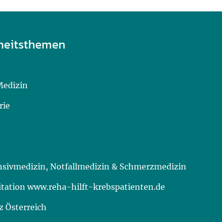
heitsthemen
Medizin
rie
ensivmedizin, Notfallmedizin & Schmerzmedizin
itation www.reha-hilft-krebspatienten.de
 Österreich