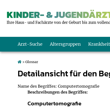
KINDER- & JUGENDÄRZT
Ihre Haus- und Fachärzte von der Geburt bis zum vollen
Arzt-Suche
Altersgruppen
Krankhei
Das erste Jahr
Baby: U1 bis U6
Impfkalender
Notrufnummern
Notdienste
BMI-Rechner
> Glossar
Detailansicht für den Beg
Kleinkinder
Kleinkind: U7 bi
Impfen: Wann un
Giftnotruf
Sozialpädiatrie
Körpergrößen-R
Schulkinder
Schulkind: U10 bi
Was muss man b
Hausapotheke
Gesundheitsämt
Blutdruckrechne
Name des Begriffes: Computertomografie
Beschreibungen des Begriffes:
Jugendliche
Teenager: J1 bis 
Impfreaktionen
Sofortmaßnahm
Link-Tipps
Wachstum-Rech
Computertomografie