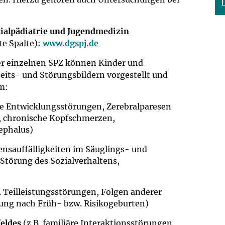
um Bildschirmmediengebrauch
zialpädiatrie und Jugendmedizin
te Spalte):
www.dgspj.de
er einzelnen SPZ können Kinder und
ng
Vorsorgen
eits- und Störungsbildern vorgestellt und
m:
mpferinnerung
ender
le Entwicklungsstörungen, Zerebralparesen
, chronische Kopfschmerzen,
Informationsflyer
ephalus)
ensauffälligkeiten im Säuglings- und
 Störung des Sozialverhaltens,
. Teilleistungsstörungen, Folgen anderer
ung nach Früh- bzw. Risikogeburten)
eldes
(z.B. familiäre Interaktionsstörungen,