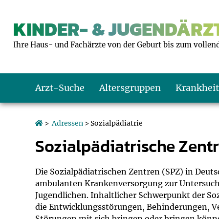
KINDER- & JUGENDÄRZT
Ihre Haus- und Fachärzte von der Geburt bis zum vollen
Arzt-Suche
Altersgruppen
Krankhei
Das erste Jahr
Baby: U1 bis U6
Impfkalender
Notrufnummern
Notdienste
BMI-Rechner
>
Adressen
> Sozialpädiatrie
Sozialpädiatrische Zent
Kleinkinder
Kleinkind: U7 bi
Impfen: Wann un
Giftnotruf
Sozialpädiatrie
Körpergrößen-R
Schulkinder
Schulkind: U10 bi
Was muss man b
Hausapotheke
Gesundheitsämt
Blutdruckrechne
Die Sozialpädiatrischen Zentren (SPZ) in Deuts
ambulanten Krankenversorgung zur Untersuch
Jugendlichen. Inhaltlicher Schwerpunkt der So
Jugendliche
Teenager: J1 bis 
Impfreaktionen
Sofortmaßnahm
Link-Tipps
Wachstum-Rech
die Entwicklungsstörungen, Behinderungen, Ver
Störungen mit sich bringen oder bringen könn