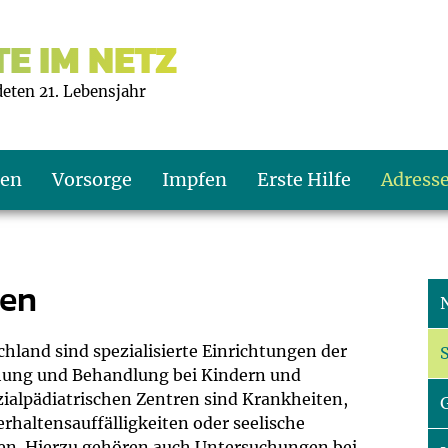
E IM NETZ
deten 21. Lebensjahr
ten
Vorsorge
Impfen
Erste Hilfe
Adress
ren
s U9
d wie oft?
echner
s U11
eachten?
er
r
chland sind spezialisierte Einrichtungen der
S
ung und Behandlung bei Kindern und
zialpädiatrischen Zentren sind Krankheiten,
J2
en
ner
haltensauffälligkeiten oder seelische
en. Hierzu gehören auch Untersuchungen bei