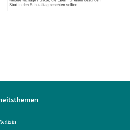
weitere wichtige Punkte, die Eltern für einen gesunden
Start in den Schulalltag beachten sollten.
heitsthemen
Medizin