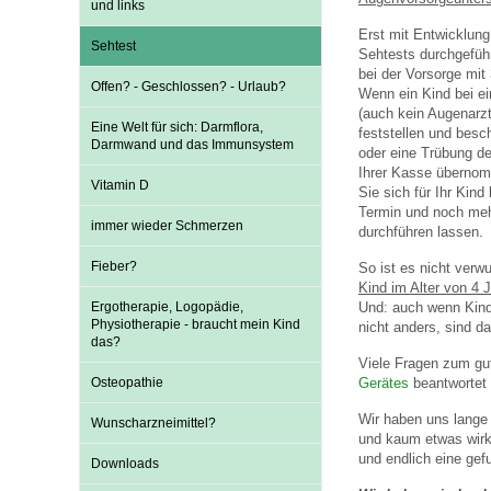
und links
Erst mit Entwicklun
Sehtest
Sehtests durchgeführt
Impfsicherheit
Notdienste
Empfehlungen zum
bei der Vorsorge mit
Offen? - Geschlossen? - Urlaub?
Wenn ein Kind bei ei
(auch kein Augenarzt
Eine Welt für sich: Darmflora,
feststellen und besc
Häufige Fragen
Hörlexikon
Darmwand und das Immunsystem
oder eine Trübung de
Ihrer Kasse übernom
Vitamin D
Sie sich für Ihr Ki
Recht auf Impfung
Material zu den Vo
Termin und noch meh
immer wieder Schmerzen
durchführen lassen.
Fieber?
So ist es nicht ver
Vorsorge- und Impf
Entwicklungskalen
Kind im Alter von 4 
Ergotherapie, Logopädie,
Und: auch wenn Kinde
Physiotherapie - braucht mein Kind
nicht anders, sind 
das?
Broschüren und Inf
Viele Fragen zum gu
Osteopathie
Gerätes
beantwortet
Wir haben uns lange 
Wunscharzneimittel?
Familienzeit gesun
und kaum etwas wirk
und endlich eine gef
Downloads