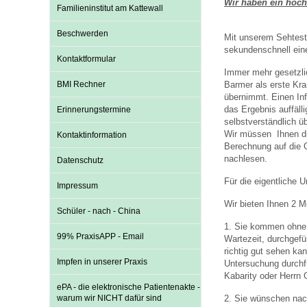
Wir haben ein hoch
U0-Vorsorge
Familieninstitut am Kattewall
Beschwerden
Mit unserem Sehtestg
sekundenschnell eine
Kontaktformular
Immer mehr gesetzli
BMI Rechner
Barmer als erste Kra
übernimmt. Einen Inf
das Ergebnis auffäll
Erinnerungstermine
selbstverständlich 
Wir müssen Ihnen di
Kontaktinformation
Berechnung auf die 
nachlesen.
Datenschutz
Für die eigentliche 
Impressum
Wir bieten Ihnen 2 M
Schüler - nach - China
1. Sie kommen ohne T
99% PraxisAPP - Email
Wartezeit, durchgefü
richtig gut sehen ka
Impfen in unserer Praxis
Untersuchung durchfü
Kabarity oder Herrn G
ePA - die elektronische Patientenakte -
warum wir NICHT dafür sind
2. Sie wünschen nach