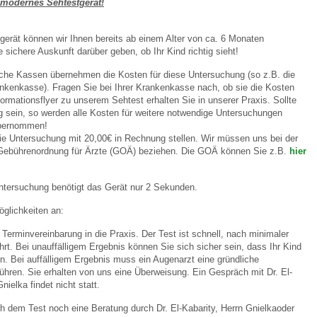
modernes Sehtestgerät!
erät können wir Ihnen bereits ab einem Alter von ca. 6 Monaten
 sichere Auskunft darüber geben, ob Ihr Kind richtig sieht!
che Kassen übernehmen die Kosten für diese Untersuchung (so z.B. die
nkenkasse). Fragen Sie bei Ihrer Krankenkasse nach, ob sie die Kosten
ormationsflyer zu unserem Sehtest erhalten Sie in unserer Praxis. Sollte
ig sein, so werden alle Kosten für weitere notwendige Untersuchungen
übernommen!
e Untersuchung mit 20,00€ in Rechnung stellen. Wir müssen uns bei der
Gebührenordnung für Ärzte (GOÄ) beziehen. Die GOÄ können Sie z.B.
hier
Untersuchung benötigt das Gerät nur 2 Sekunden.
öglichkeiten an:
erminvereinbarung in die Praxis. Der Test ist schnell, nach minimaler
hrt. Bei unauffälligem Ergebnis können Sie sich sicher sein, dass Ihr Kind
nn. Bei auffälligem Ergebnis muss ein Augenarzt eine gründliche
hren. Sie erhalten von uns eine Überweisung. Ein Gespräch mit Dr. El-
nielka findet nicht statt.
 dem Test noch eine Beratung durch Dr. El-Kabarity, Herrn Gnielkaoder