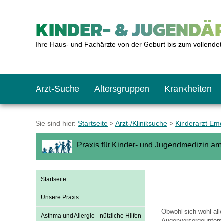
KINDER- & JUGENDÄR
Ihre Haus- und Fachärzte von der Geburt bis zum vollende
Arzt-Suche
Altersgruppen
Krankheiten
Das erste Jahr
Baby: U1 bis U6
Impfkalender
Notrufnummern
Notdienste
BMI-Rechner
Sie sind hier:
Startseite
>
Arzt-/Kliniksuche
>
Kinderarzt Em
Praxis für Kinder- und Jugendmedizin am
Kleinkinder
Kleinkind: U7 bis 
Impfen: Wann und w
Giftnotruf
Sozialpädiatrie
Körpergrößen-Rec
Startseite
Schulkinder
Schulkind: U10 bi
Was muss man bea
Hausapotheke
Gesundheitsämter
Blutdruckrechner
Unsere Praxis
Obwohl sich wohl alle
Asthma und Allergie - nützliche Hilfen
Jugendliche
Teenager: J1 bis J
Impfreaktionen
Sofortmaßnahmen
Link-Tipps
Wachstum-Rechne
Augenvorsorgeunter