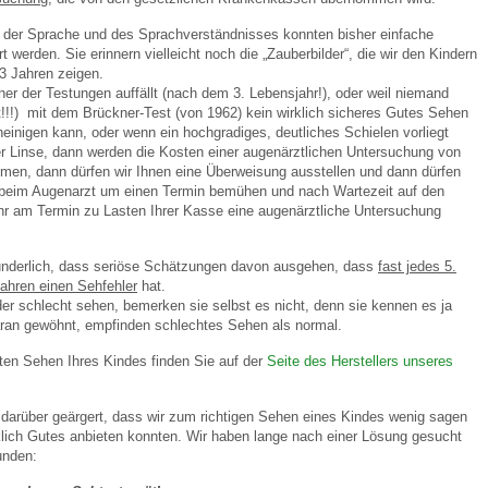
g der Sprache und des Sprachverständnisses konnten bisher einfache
 werden. Sie erinnern vielleicht noch die „Zauberbilder“, die wir den Kindern
 Bildschirmmediengebrauch
 3 Jahren zeigen.
ner der Testungen auffällt (nach dem 3. Lebensjahr!), oder weil niemand
!!!) mit dem Brückner-Test (von 1962) kein wirklich sicheres Gutes Sehen
heinigen kann, oder wenn ein hochgradiges, deutliches Schielen vorliegt
r Linse, dann werden die Kosten einer augenärztlichen Untersuchung von
men, dann dürfen wir Ihnen eine Überweisung ausstellen und dann dürfen
nd beim Augenarzt um einen Termin bemühen und nach Wartezeit auf den
rsorgen
r am Termin zu Lasten Ihrer Kasse eine augenärztliche Untersuchung
wunderlich, dass seriöse Schätzungen davon ausgehen, dass
fast jedes 5.
erinnerung
der
Jahren einen Sehfehler
hat.
r schlecht sehen, bemerken sie selbst es nicht, denn sie kennen es ja
daran gewöhnt, empfinden schlechtes Sehen als normal.
ormationsflyer
ten Sehen Ihres Kindes finden Sie auf der
Seite des Herstellers unseres
darüber geärgert, dass wir zum richtigen Sehen eines Kindes wenig sagen
d gestalten
lich Gutes anbieten konnten. Wir haben lange nach einer Lösung gesucht
unden: