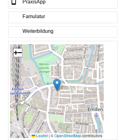
PraxisApp
Famulatur
Weiterbildung
+
−
🔍
Leaflet
|
©
OpenStreetMap
contributors