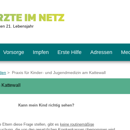
ZTE IM NETZ
ten 21. Lebensjahr
Vorsorge
Impfen
Erste Hilfe
Adressen
Med
den
> Praxis für Kinder- und Jugendmedizin am Kattewall
 Kattewall
U9
ie oft?
hner
Kann mein Kind richtig sehen?
s U11
chten?
 Eltern diese Frage stellen, gibt es
keine routinemäßige
2
r
suchung
, die von den gesetzlichen Krankenkassen übernommen wird.