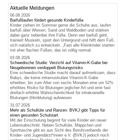
Aktuelle Meldungen
06.08.2026
Barfußlaufen fördert gesunde Kinderfüße
Kinder ziehen im Sommer gerne die Schuhe aus, laufen
barfuß über Wiesen, Sand und Waldboden und stärken
dabei ganz nebenbei ihre Füße. Denn wer barfuß geht,
trainiert Muskeln, spürt den Untergrund und hilft dem Fuß,
sich natürlich zu entwickeln. „Fast alle Kleinkinder starten
mit eher flachen Füßen, das ist völlig normal.
03.08.2026
Schwedische Studie: Verzicht auf Vitamin-K-Gabe bei
Neugeborenen verdoppelt Blutungsrisiko
Eine schwedische Studie macht darauf aufmerksam, dass
Babys, die keine intramuskuläre Vitamin-K-Gabe
erhielten, bis zum Alter von sechs Monaten eine um 52%
erhöhtes Risiko für Blutungen jeglicher Art und eine fast
dreifach erhöhte Wahrscheinlichkeit für intrakranielle
Blutungen (Hirnblutung) aufwiesen.
31.07.2026
Mehr als Schultüte und Ranzen: BVKJ gibt Tipps für
einen gesunden Schulstart
Mit der Einschulung beginnt für viele Kinder ein neuer
Lebensabschnitt. Neben Schultüte, Mäppchen und
Sporttasche gibt es aus Sicht des Berufsverbands der
Kinder- und Jugendärzt*innen e.V. (BVKJ) jedoch noch