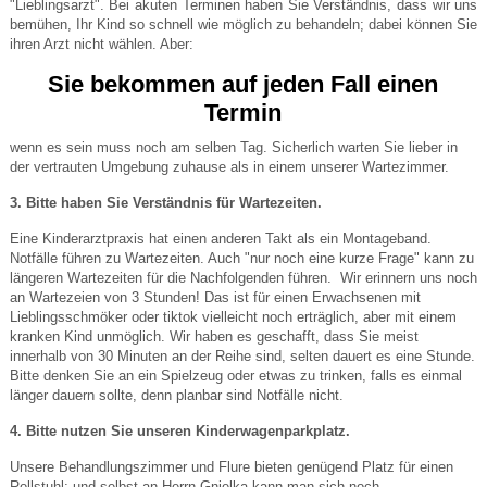
"Lieblingsarzt". Bei akuten Terminen haben Sie Verständnis, dass wir uns
bemühen, Ihr Kind so schnell wie möglich zu behandeln; dabei können Sie
ihren Arzt nicht wählen. Aber:
Sie bekommen auf jeden Fall einen
Termin
wenn es sein muss noch am selben Tag. Sicherlich warten Sie lieber in
der vertrauten Umgebung zuhause als in einem unserer Wartezimmer.
3. Bitte haben Sie Verständnis für Wartezeiten.
Eine Kinderarztpraxis hat einen anderen Takt als ein Montageband.
Notfälle führen zu Wartezeiten. Auch "nur noch eine kurze Frage" kann zu
längeren Wartezeiten für die Nachfolgenden führen. Wir erinnern uns noch
an Wartezeien von 3 Stunden! Das ist für einen Erwachsenen mit
Lieblingsschmöker oder tiktok vielleicht noch erträglich, aber mit einem
kranken Kind unmöglich. Wir haben es geschafft, dass Sie meist
innerhalb von 30 Minuten an der Reihe sind, selten dauert es eine Stunde.
Bitte denken Sie an ein Spielzeug oder etwas zu trinken, falls es einmal
länger dauern sollte, denn planbar sind Notfälle nicht.
4. Bitte nutzen Sie unseren Kinderwagenparkplatz.
Unsere Behandlungszimmer und Flure bieten genügend Platz für einen
Rollstuhl; und selbst an Herrn Gnielka kann man sich noch