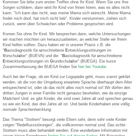
Kommen Sie bitte zum ersten Treffen ohne Ihr Kind. Wenn Sie uns Ihre
Sorgen schildern, dann wird Ihr Kind von Ihnen hören, was es alles nicht
kann. "Ich kann das nicht, was meine Mama sich wünscht. Meine Mama
findet mich doof, hat mich nicht lieb". Kinder verstummen, ziehen sich
zurück, wenn über Schwächen oder Probleme gesprochen wird.
Komen Sie ohne Ihr Kind. Wir besprechen dann, welche Untersuchungen
wir machen möchten um herauszuarbeiten, an welcher Stelle wir Ihrem
Kind helfen sollten. Dazu haben wir in unserer Praxis z.B. die
"
B
asisdiagnostik für
u
mschriebene
E
ntwicklungsstörungen im
V
orschul
a
lter" (BUEVA) und die "
B
asisdiagnostik für
u
mschriebene
E
ntwicklungsstörungen im
G
rundschul
a
lter" (BUEGA). Eie kurze
Zusammenfassung der BUEGA finden Sie
hier bei Youtube.
Auch bei der Frage, ob ein Kind zur Logopädie geht, muss zuerst geklärt
werden, ob die von der Umgebung erwartete Sprache überhaupt dem Alter
entsprechend ist, oder ob das nicht alles noch normal ist! Wir dürfen den
dritten Jungen in einer Familie nicht genauso beurteilen, wie da einzige
Mädchen! Und: es gibt Kinder, die sind zwei Jahre alt und sprechen genau
so wie ein Kind, das drei Jahre alt ist. Und beide Kinderhaben
eine völlig
normale Sprachentwicklung
.
Das Thema "Stottern" besorgt viele Eltern sehr, denn sehr viele Kinder
zeigen "Redeflussstörungen", die vollkommen normal sind. Das echte
Stottern muss aber behandelt werden. Eine wunderbare Information mit
einem kleien Fragebogen
finden Sie auf diesen Seiten
. Mit Beispielen.