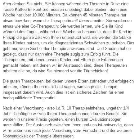
Aber denken Sie nicht, Sie können während der Therapie in Ruhe eine
Tasse Kaffee trinken! Sie müssen unbedingt dabei bleiben, denn eine
Woche hat über 10.000 Minuten. Da können 45 Minuten Therapie nur
etwas bewirken, wenn die Therapeutin
mit Ihnen
arbeitet. Sie werden so
etwas wie eine Co-Therapeutin; Sie werden lernen, wie Sie ihr Kind
während des Tages, während der Woche so behandeln, dass Ihr Kind im
Prinzip die ganze Zeit von Ihnen unterstützt wird, sie werden die Stärke
Ihres Kindes nutzen, um die diagnostizierten Schwächen zu behebn. Das
geht nur, wenn Sie bei der Therapie anwesend sind. Und Studien haben
gezeigt, dass nur dann eine Therapie zügig zum Erfolg führt. Die
Therapeuten, mit denen unsere Kinder und Eltern gute Erfahrungen
gemacht haben, mit denen wir im Austausch sind, diese Therapeuten
arbeiten alle so, da wird Sie niemand vor die Tür schicken!
Die guten Therapeuten, bei denen unsere Eltern zufrieden und erfolgreich
arbeiten, können Ihnen recht bald sagen, wie lange die Therapie
insgesamt dauern wird. Auch dies ist ein sicheres Zeichen für einen
hochqualifizierte Therapeutin!
Nach einer Verordnung - also i.d.R. 10 Therapieeinheiten, ungefähr 1/4
Jahr - benötigen wir von Ihrem Therapeuten einen kurzen Bericht. Sie
werden in unserer Praxis gebeten, einen kurzen Evaluationsbogen
auszufüllen. Der Austausch zwischen Ihnen und uns ist notwendig, denn
wir müssen uns nach jeder Verordnung vom Fortschritt und der weiteren
Notwendigkeit der Therapie überzeugen.