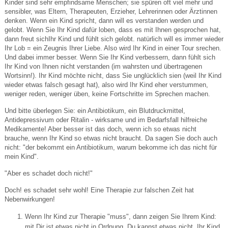
Kinder sind sehr empfindsame Menschen; sie spüren oft viel mehr und
sensibler, was Eltern, Therapeuten, Erzieher, Lehrerinnen oder Ärztinnen
denken. Wenn ein Kind spricht, dann will es verstanden werden und
gelobt. Wenn Sie Ihr Kind dafür loben, dass es mit Ihnen gesprochen hat,
dann freut sichIhr Kind und fühlt sich gelobt. natürlich will es immer wieder
Ihr Lob = ein Zeugnis Ihrer Liebe. Also wird Ihr Kind in einer Tour srechen.
Und dabei immer besser. Wenn Sie Ihr Kind verbessern, dann fühlt sich
Ihr Kind von Ihnen nicht verstanden (im wahrsten und übertragenen
Wortsinn!). Ihr Kind möchte nicht, dass Sie unglücklich sien (weil Ihr Kind
wieder etwas falsch gesagt hat), also wird Ihr Kind eher verstummen,
weniger reden, weniger üben, keine Fortschritte im Sprechen machen.
Und bitte überlegen Sie: ein Antibiotikum, ein Blutdruckmittel,
Antidepressivum oder Ritalin - wirksame und im Bedarfsfall hilfreiche
Medikamente! Aber besser ist das doch, wenn ich so etwas nicht
brauche, wenn Ihr Kind so etwas nicht braucht. Da sagen Sie doch auch
nicht: "der bekommt ein Antibiotikum, warum bekomme ich das nicht für
mein Kind".
"Aber es schadet doch nicht!"
Doch! es schadet sehr wohl! Eine Therapie zur falschen Zeit hat
Nebenwirkungen!
Wenn Ihr Kind zur Therapie "muss", dann zeigen Sie Ihrem Kind:
mit Dir ist etwas nicht in Ordnung, Du kannst etwas nicht. Ihr Kind