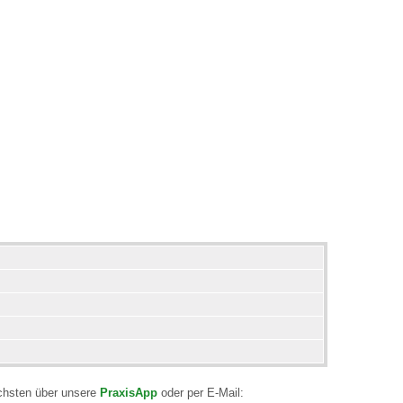
achsten über unsere
PraxisApp
oder per E-Mail: