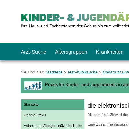
KINDER- & JUGENDÄR
Ihre Haus- und Fachärzte von der Geburt bis zum vollende
Arzt-Suche
Altersgruppen
Krankheiten
Das erste Jahr
Baby: U1 bis U6
Impfkalender
Notrufnummern
Notdienste
BMI-Rechner
Sie sind hier:
Startseite
>
Arzt-/Kliniksuche
>
Kinderarzt Em
Praxis für Kinder- und Jugendmedizin am
Kleinkinder
Kleinkind: U7 bis 
Impfen: Wann und w
Giftnotruf
Sozialpädiatrie
Körpergrößen-Rec
die elektronisc
Startseite
Schulkinder
Schulkind: U10 bi
Was muss man bea
Hausapotheke
Gesundheitsämter
Blutdruckrechner
Ab dem 15.1.25 wird die e
Unsere Praxis
Eine Zusammenfassung d
Asthma und Allergie - nützliche Hilfen
Jugendliche
Teenager: J1 bis J
Impfreaktionen
Sofortmaßnahmen
Link-Tipps
Wachstum-Rechne