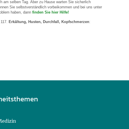
ch am selben Tag. Aber zu Hause warten Sie sicherlich
önnen Sie selbstverständlich vorbeikommen und bei uns unter
roblem haben, dann
finden Sie hier Hilfe!
6 117.
Erkältung, Husten, Durchfall, Kopfschmerzen
:
heitsthemen
Medizin