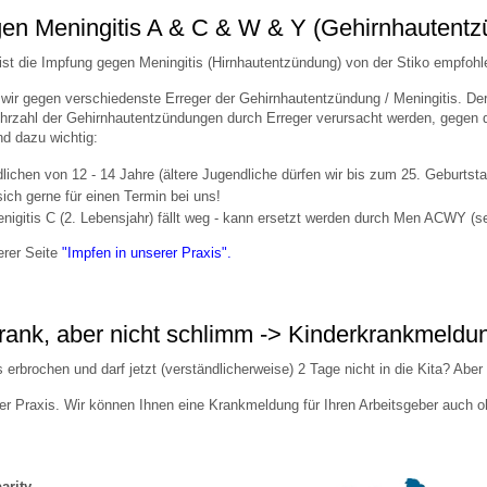
gen Meningitis A & C & W & Y (Gehirnhautent
ist die Impfung gegen Meningitis (Hirnhautentzündung) von der Stiko empfoh
 Bildschirmmediengebrauch
wir gegen verschiedenste Erreger der Gehirnhautentzündung / Meningitis. Der
hrzahl der Gehirnhautentzündungen durch Erreger verursacht werden, gegen di
d dazu wichtig:
dlichen von 12 - 14 Jahre (ältere Jugendliche dürfen wir bis zum 25. Geburts
sich gerne für einen Termin bei uns!
rsorgen
igitis C (2. Lebensjahr) fällt weg - kann ersetzt werden durch Men ACWY (se
erer Seite
"Impfen in unserer Praxis"
.
erinnerung
der
krank, aber nicht schlimm -> Kinderkrankmeldu
ormationsflyer
s erbrochen und darf jetzt (verständlicherweise) 2 Tage nicht in die Kita? Abe
er Praxis. Wir können Ihnen eine Krankmeldung für Ihren Arbeitsgeber auch oh
d gestalten
arity