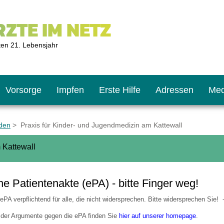
ZTE IM NETZ
ten 21. Lebensjahr
Vorsorge
Impfen
Erste Hilfe
Adressen
Med
den
> Praxis für Kinder- und Jugendmedizin am Kattewall
 Kattewall
U9
ie oft?
hner
he Patientenakte (ePA) - bitte Finger weg!
s U11
chten?
PA verpflichtend für alle, die nicht widersprechen. Bitte widersprechen Sie! -
er Argumente gegen die ePA finden Sie
hier auf unserer homepage
.
2
r