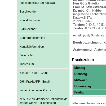
U0-Vorsorge
Familieninstitut am Kattewall
Herr Götz Gnielka
Frau St. Strickstrack-
Dr. med. Ch. Habben
Beschwerden
(angestellte Fachärztin
Kattewall 17a
Kontaktformular
26721 Emden
Telefon:
0 49 21 / 2 51 
Telefax:
0 49 21 / 4 50 
BMI Rechner
email:
post@kinderarzt
Erinnerungstermine
Berufsbezeichnung:
F
Kontaktinformation
Ärztekammer:
Ärzteka
Datenschutz
Praxiszeiten
Impressum
Montag
Schüler - nach - China
Dienstag
Mittwoch
99% PraxisAPP - Email
Donnerstag
Impfen in unserer Praxis
Freitag
ePA - die elektronische Patientenakte -
warum wir NICHT dafür sind
bitte vereinbaren Sie - 