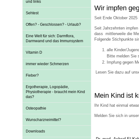
und links
Wir impfen ge
Sehtest
Seit Ende Oktober 2025 
Impfsicherheit
Notdienste
Empfehlungen zum
Offen? - Geschlossen? - Urlaub?
Seit Jahrzehnten impfen 
dass mittlerweile die Me
Eine Welt für sich: Darmflora,
Häufige Fragen
Hörlexikon
Folgende Stichpunkte sin
Darmwand und das Immunsystem
alle Kinder/Jugen
Vitamin D
Bitte melden Sie 
Recht auf Impfung
Material zu den Vo
Impfung gegen Men
immer wieder Schmerzen
Lesen Sie dazu auf uns
Fieber?
Vorsorge- und Impf
Entwicklungskalen
Ergotherapie, Logopädie,
Physiotherapie - braucht mein Kind
Mein Kind ist 
das?
Broschüren und Inf
Ihr Kind hat einmal etwa
Osteopathie
Melden Sie sich in unser
Wunscharzneimittel?
Familienzeit gesun
Downloads
Dr. med. Ashraf El-Kab