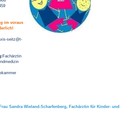
466
459
 Bildschirmmediengebrauch
g im voraus
derlich!
xis-seitz@t-
g:
Fachärztin
rsorgen
endmedizin
ekammer
erinnerung
der
ormationsflyer
Frau Sandra Wieland-Scharfenberg,
Fachärztin für Kinder- und
d gestalten