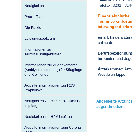
Telefon:
0231 - 314
Telefax:
0231 - 314
Neuigkeiten
Eine telefonische
Praxis-Team
Impfsicherheit
Notdienste
Empfehlungen zum
Terminvereinbarun
ist zwingend erfor
Die Praxis
Häufige Fragen
Hörlexikon
email:
kinderarztpra
Leistungsspektrum
online.de
Informationen zu
Berufsbezeichnun
Terminausfallgebühren
Recht auf Impfung
Material zu den Vo
für Kinder- und Jug
Informationen zur Augenvorsorge
Ärztekammer:
Ärzt
(Amblyopiescreening) für Säuglinge
Westfalen-Lippe
und Kleinkinder
Vorsorge- und Impf
Entwicklungskalen
Aktuelle Informationen zur RSV-
Prophylaxe
Broschüren und Inf
Neuigkeiten zur Meningokokken B-
Angestellte Ärztin:
Impfung
Jugendmedizin
Familienzeit gesun
Neuigkeiten zur HPV-Impfung
Aktuelle Informationen zum Corona-