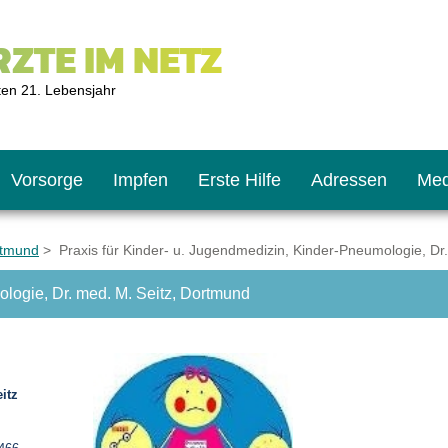
ZTE IM NETZ
ten 21. Lebensjahr
Vorsorge
Impfen
Erste Hilfe
Adressen
Med
rtmund
> Praxis für Kinder- u. Jugendmedizin, Kinder-Pneumologie, Dr
ologie, Dr. med. M. Seitz, Dortmund
U9
ie oft?
hner
s U11
chten?
itz
2
r