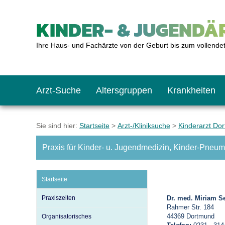
KINDER- & JUGENDÄR
Ihre Haus- und Fachärzte von der Geburt bis zum vollende
Arzt-Suche
Altersgruppen
Krankheiten
Das erste Jahr
Baby: U1 bis U6
Impfkalender
Notrufnummern
Notdienste
BMI-Rechner
Sie sind hier:
Startseite
>
Arzt-/Kliniksuche
>
Kinderarzt Do
Praxis für Kinder- u. Jugendmedizin, Kinder-Pneum
Kleinkinder
Kleinkind: U7 bis 
Impfen: Wann und w
Giftnotruf
Sozialpädiatrie
Körpergrößen-Rec
Startseite
Schulkinder
Schulkind: U10 bi
Was muss man bea
Hausapotheke
Gesundheitsämter
Blutdruckrechner
Praxiszeiten
Dr. med. Miriam Se
Rahmer Str. 184
44369 Dortmund
Organisatorisches
Jugendliche
Teenager: J1 bis J
Impfreaktionen
Sofortmaßnahmen
Link-Tipps
Wachstum-Rechne