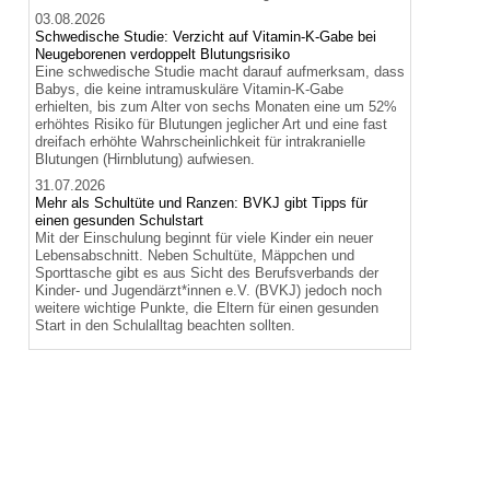
03.08.2026
Schwedische Studie: Verzicht auf Vitamin-K-Gabe bei
Neugeborenen verdoppelt Blutungsrisiko
Eine schwedische Studie macht darauf aufmerksam, dass
Babys, die keine intramuskuläre Vitamin-K-Gabe
erhielten, bis zum Alter von sechs Monaten eine um 52%
erhöhtes Risiko für Blutungen jeglicher Art und eine fast
dreifach erhöhte Wahrscheinlichkeit für intrakranielle
Blutungen (Hirnblutung) aufwiesen.
31.07.2026
Mehr als Schultüte und Ranzen: BVKJ gibt Tipps für
einen gesunden Schulstart
Mit der Einschulung beginnt für viele Kinder ein neuer
Lebensabschnitt. Neben Schultüte, Mäppchen und
Sporttasche gibt es aus Sicht des Berufsverbands der
Kinder- und Jugendärzt*innen e.V. (BVKJ) jedoch noch
weitere wichtige Punkte, die Eltern für einen gesunden
Start in den Schulalltag beachten sollten.