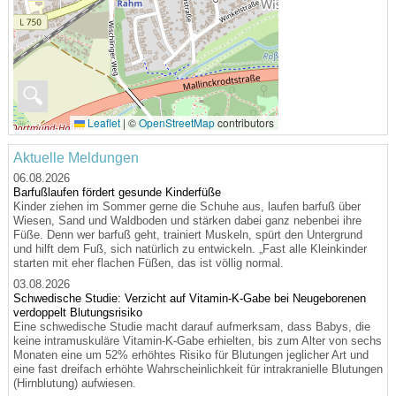
🔍
Leaflet
|
©
OpenStreetMap
contributors
Aktuelle Meldungen
06.08.2026
Barfußlaufen fördert gesunde Kinderfüße
Kinder ziehen im Sommer gerne die Schuhe aus, laufen barfuß über
Wiesen, Sand und Waldboden und stärken dabei ganz nebenbei ihre
Füße. Denn wer barfuß geht, trainiert Muskeln, spürt den Untergrund
und hilft dem Fuß, sich natürlich zu entwickeln. „Fast alle Kleinkinder
starten mit eher flachen Füßen, das ist völlig normal.
03.08.2026
Schwedische Studie: Verzicht auf Vitamin-K-Gabe bei Neugeborenen
verdoppelt Blutungsrisiko
Eine schwedische Studie macht darauf aufmerksam, dass Babys, die
keine intramuskuläre Vitamin-K-Gabe erhielten, bis zum Alter von sechs
Monaten eine um 52% erhöhtes Risiko für Blutungen jeglicher Art und
eine fast dreifach erhöhte Wahrscheinlichkeit für intrakranielle Blutungen
(Hirnblutung) aufwiesen.