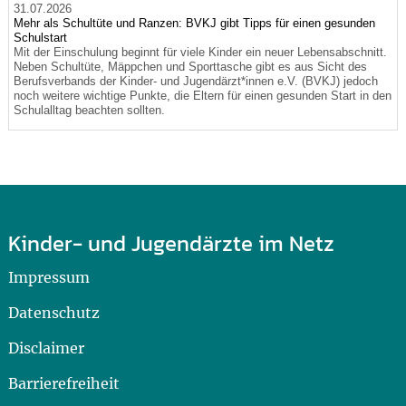
31.07.2026
Mehr als Schultüte und Ranzen: BVKJ gibt Tipps für einen gesunden
Schulstart
Mit der Einschulung beginnt für viele Kinder ein neuer Lebensabschnitt.
Neben Schultüte, Mäppchen und Sporttasche gibt es aus Sicht des
Berufsverbands der Kinder- und Jugendärzt*innen e.V. (BVKJ) jedoch
noch weitere wichtige Punkte, die Eltern für einen gesunden Start in den
Schulalltag beachten sollten.
Kinder- und Jugendärzte im Netz
Impressum
Datenschutz
Disclaimer
Barrierefreiheit