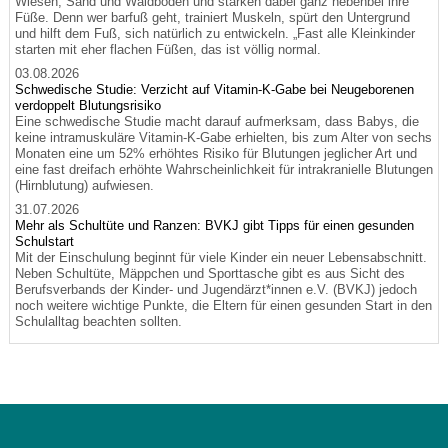
Wiesen, Sand und Waldboden und stärken dabei ganz nebenbei ihre
Füße. Denn wer barfuß geht, trainiert Muskeln, spürt den Untergrund
und hilft dem Fuß, sich natürlich zu entwickeln. „Fast alle Kleinkinder
starten mit eher flachen Füßen, das ist völlig normal.
03.08.2026
Schwedische Studie: Verzicht auf Vitamin-K-Gabe bei Neugeborenen
verdoppelt Blutungsrisiko
Eine schwedische Studie macht darauf aufmerksam, dass Babys, die
keine intramuskuläre Vitamin-K-Gabe erhielten, bis zum Alter von sechs
Monaten eine um 52% erhöhtes Risiko für Blutungen jeglicher Art und
eine fast dreifach erhöhte Wahrscheinlichkeit für intrakranielle Blutungen
(Hirnblutung) aufwiesen.
31.07.2026
Mehr als Schultüte und Ranzen: BVKJ gibt Tipps für einen gesunden
Schulstart
Mit der Einschulung beginnt für viele Kinder ein neuer Lebensabschnitt.
Neben Schultüte, Mäppchen und Sporttasche gibt es aus Sicht des
Berufsverbands der Kinder- und Jugendärzt*innen e.V. (BVKJ) jedoch
noch weitere wichtige Punkte, die Eltern für einen gesunden Start in den
Schulalltag beachten sollten.