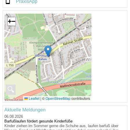
PraxisApp
+
−
🔍
Leaflet
|
©
OpenStreetMap
contributors
Aktuelle Meldungen
06.08.2026
Barfußlaufen fördert gesunde Kinderfüße
Kinder ziehen im Sommer gerne die Schuhe aus, laufen barfuß über