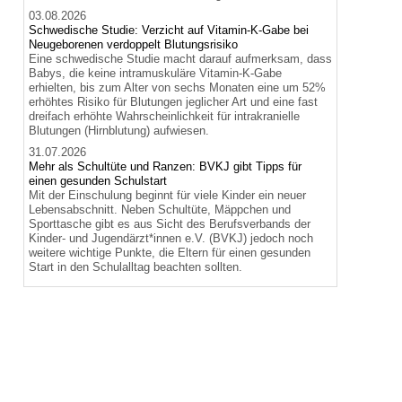
03.08.2026
Schwedische Studie: Verzicht auf Vitamin-K-Gabe bei
Neugeborenen verdoppelt Blutungsrisiko
Eine schwedische Studie macht darauf aufmerksam, dass
Babys, die keine intramuskuläre Vitamin-K-Gabe
erhielten, bis zum Alter von sechs Monaten eine um 52%
erhöhtes Risiko für Blutungen jeglicher Art und eine fast
dreifach erhöhte Wahrscheinlichkeit für intrakranielle
Blutungen (Hirnblutung) aufwiesen.
31.07.2026
Mehr als Schultüte und Ranzen: BVKJ gibt Tipps für
einen gesunden Schulstart
Mit der Einschulung beginnt für viele Kinder ein neuer
Lebensabschnitt. Neben Schultüte, Mäppchen und
Sporttasche gibt es aus Sicht des Berufsverbands der
Kinder- und Jugendärzt*innen e.V. (BVKJ) jedoch noch
weitere wichtige Punkte, die Eltern für einen gesunden
Start in den Schulalltag beachten sollten.