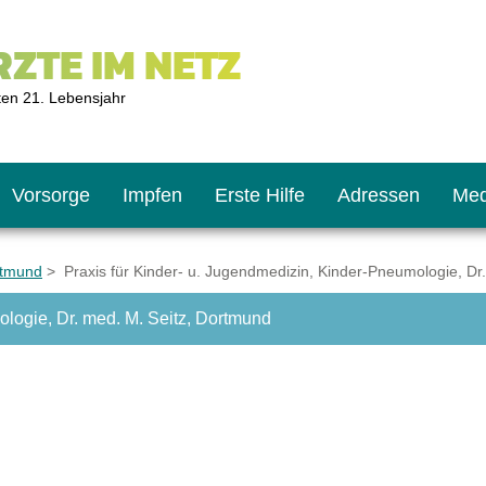
ZTE IM NETZ
ten 21. Lebensjahr
Vorsorge
Impfen
Erste Hilfe
Adressen
Med
rtmund
> Praxis für Kinder- u. Jugendmedizin, Kinder-Pneumologie, Dr
ologie, Dr. med. M. Seitz, Dortmund
U9
ie oft?
hner
s U11
chten?
2
r