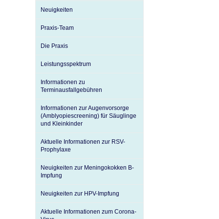
Neuigkeiten
Praxis-Team
Impfsicherheit
Notdienste
Empfehlungen zum
Die Praxis
Häufige Fragen
Hörlexikon
Leistungsspektrum
Informationen zu
Terminausfallgebühren
Recht auf Impfung
Material zu den Vo
Informationen zur Augenvorsorge
(Amblyopiescreening) für Säuglinge
und Kleinkinder
Vorsorge- und Impf
Entwicklungskalen
Aktuelle Informationen zur RSV-
Prophylaxe
Broschüren und Inf
Neuigkeiten zur Meningokokken B-
Impfung
Familienzeit gesun
Neuigkeiten zur HPV-Impfung
Aktuelle Informationen zum Corona-