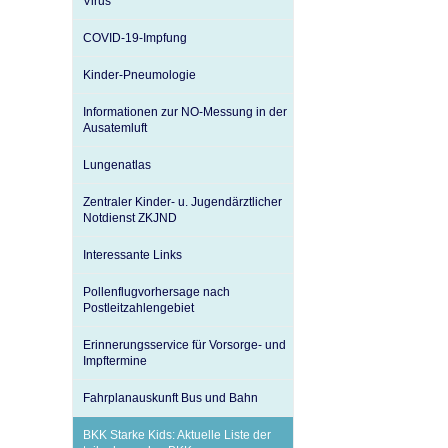
Virus
U0-Vorsorge
COVID-19-Impfung
Kinder-Pneumologie
Informationen zur NO-Messung in der
Ausatemluft
Lungenatlas
Zentraler Kinder- u. Jugendärztlicher
Notdienst ZKJND
Interessante Links
Pollenflugvorhersage nach
Postleitzahlengebiet
Erinnerungsservice für Vorsorge- und
Impftermine
Fahrplanauskunft Bus und Bahn
BKK Starke Kids: Aktuelle Liste der