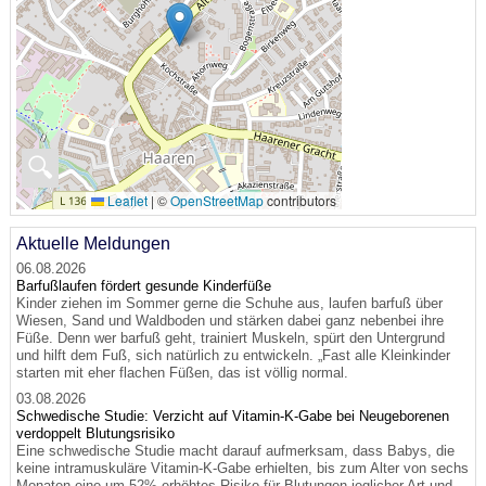
🔍
Leaflet
|
©
OpenStreetMap
contributors
Aktuelle Meldungen
06.08.2026
Barfußlaufen fördert gesunde Kinderfüße
Kinder ziehen im Sommer gerne die Schuhe aus, laufen barfuß über
Wiesen, Sand und Waldboden und stärken dabei ganz nebenbei ihre
Füße. Denn wer barfuß geht, trainiert Muskeln, spürt den Untergrund
und hilft dem Fuß, sich natürlich zu entwickeln. „Fast alle Kleinkinder
starten mit eher flachen Füßen, das ist völlig normal.
03.08.2026
Schwedische Studie: Verzicht auf Vitamin-K-Gabe bei Neugeborenen
verdoppelt Blutungsrisiko
Eine schwedische Studie macht darauf aufmerksam, dass Babys, die
keine intramuskuläre Vitamin-K-Gabe erhielten, bis zum Alter von sechs
Monaten eine um 52% erhöhtes Risiko für Blutungen jeglicher Art und