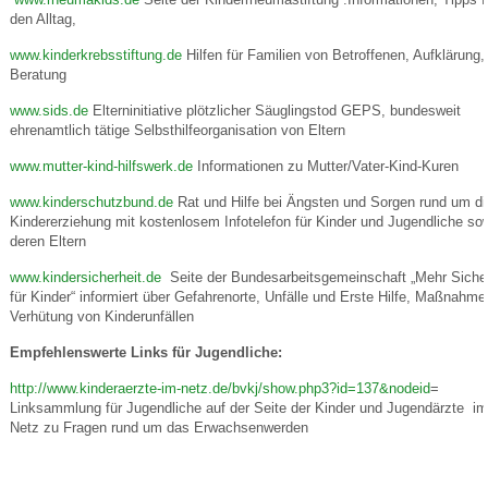
den Alltag,
www.kinderkrebsstiftung.de
Hilfen für Familien von Betroffenen, Aufklärung,
Beratung
www.sids.de
Elterninitiative plötzlicher Säuglingstod GEPS, bundesweit
ehrenamtlich tätige Selbsthilfeorganisation von Eltern
www.mutter-kind-hilfswerk.de
Informationen zu Mutter/Vater-Kind-Kuren
www.kinderschutzbund.de
Rat und Hilfe bei Ängsten und Sorgen rund um di
Kindererziehung mit kostenlosem Infotelefon für Kinder und Jugendliche so
deren Eltern
www.kindersicherheit.de
Seite der Bundesarbeitsgemeinschaft „Mehr Sicher
für Kinder“ informiert über Gefahrenorte, Unfälle und Erste Hilfe, Maßnahme
Verhütung von Kinderunfällen
Empfehlenswerte Links für Jugendliche:
http://www.kinderaerzte-im-netz.de/bvkj/show.php3?id=137&nodeid
=
Linksammlung für Jugendliche auf der Seite der Kinder und Jugendärzte im
Netz zu Fragen rund um das Erwachsenwerden