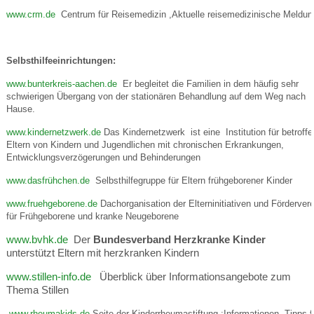
www.crm.de
Centrum für Reisemedizin ,Aktuelle reisemedizinische Meldu
Selbsthilfeeinrichtungen:
www.bunterkreis-aachen.de
Er begleitet die Familien in dem häufig sehr
schwierigen Übergang von der stationären Behandlung auf dem Weg nach
Hause.
www.kindernetzwerk.de
Das Kindernetzwerk ist eine Institution für betroff
Eltern von Kindern und Jugendlichen mit chronischen Erkrankungen,
Entwicklungsverzögerungen und Behinderungen
www.dasfrühchen.de
Selbsthilfegruppe für Eltern frühgeborener Kinder
www.fruehgeborene.de
Dachorganisation der Elterninitiativen und Förderver
für Frühgeborene und kranke Neugeborene
www.bvhk.de
Der
Bundesverband Herzkranke Kinder
unterstützt Eltern mit herzkranken Kindern
www.stillen-info.de
Überblick über Informationsangebote zum
Thema Stillen
www.rheumakids.de
Seite der Kinderrheumastiftung :Informationen, Tipps f