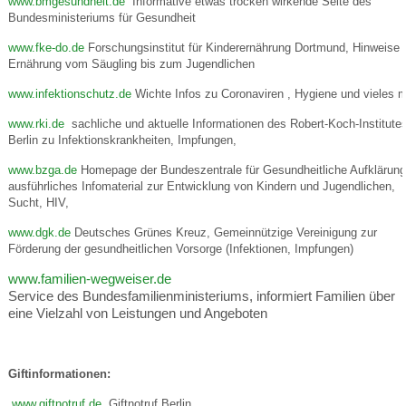
www.bmgesundheit.de
Informative etwas trocken wirkende Seite des
Bundesministeriums für Gesundheit
www.fke-do.de
Forschungsinstitut für Kinderernährung Dortmund, Hinweise 
Ernährung vom Säugling bis zum Jugendlichen
www.infektionschutz.de
Wichte Infos zu Coronaviren , Hygiene und vieles
www.rki.de
sachliche und aktuelle Informationen des Robert-Koch-Institute
Berlin zu Infektionskrankheiten, Impfungen,
www.bzga.de
Homepage der Bundeszentrale für Gesundheitliche Aufklärung
ausführliches Infomaterial zur Entwicklung von Kindern und Jugendlichen,
Sucht, HIV,
www.dgk.de
Deutsches Grünes Kreuz, Gemeinnützige Vereinigung zur
Förderung der gesundheitlichen Vorsorge (Infektionen, Impfungen)
www.familien-wegweiser.de
Service des Bundesfamilienministeriums, informiert Familien über
eine Vielzahl von Leistungen und Angeboten
Giftinformationen:
www.giftnotruf.de
Giftnotruf Berlin