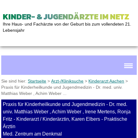
KINDER- & JUGENDÄRZTE IM NETZ
Ihre Haus- und Fachärzte von der Geburt bis zum vollendeten 21.
Lebensjahr
Sie sind hier:
Startseite
>
Arzt-/Kliniksuche
>
Kinderarzt Aachen
>
Praxis für Kinderheilkunde und Jugendmedizin - Dr. med. univ.
Matthias Weber , Achim Weber ...
Praxis für Kinderheilkunde und Jugendmedizin - Dr. med.
univ. Matthias Weber , Achim Weber , Irene Mertens, Ronja
Fritz - Kinderarzt / Kinderärztin, Karen Elbers - Praktische
Ärztin
Med. Zentrum am Denkmal