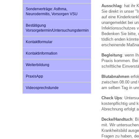
Ausschlag
: hat ihr
Sonderverträge: Asthma,
Sie direkt in unser 
Neurodermitis, Vorsorgen VSU
auf eine Kinderkrank
unangemeldet bei un
Bestätigung
Infektionsschutzes v
Vorsorgetermin/Untersuchungstermin
Bedenken Sie bitte,
tödlich enden könnte
Kontaktformular
erscheinende Maßn
Kontaktinformation
Begleitung
: wenn Ih
Praxis kommen. Bei 
Weiterbildung
schriftliche Einverst
Blutabnahmen
erfol
PraxisApp
zwischen 08.00 und 0
am selben Tag in uns
Videosprechstunde
Check Ups
: Unters
kostenpflichtig und
Abrechnung erfolgt 
Decke/Handtuch
: B
mit. Wir untersuche
Krankheitsbild ausge
Fragen zu haben, den