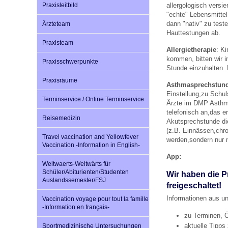
Praxisleitbild
allergologisch versie
"echte" Lebensmittel
dann "nativ" zu test
Ärzteteam
Impfsicherheit
Notdienste
Empfehlungen zum
Hauttestungen ab.
Praxisteam
Allergietherapie
: Ki
kommen, bitten wir i
Praxisschwerpunkte
Häufige Fragen
Hörlexikon
Stunde einzuhalten. 
Praxisräume
Asthmasprechstun
Einstellung,zu Schul
Recht auf Impfung
Material zu den Vo
Terminservice / Online Terminservice
Ärzte im DMP Asthm
telefonisch an,das er
Reisemedizin
Akutsprechstunde di
Vorsorge- und Impf
Entwicklungskalen
(z.B. Einnässen,chr
Travel vaccination and Yellowfever
werden,sondern nur 
Vaccination -Information in English-
App:
Broschüren und Inf
Weltwaerts-Weltwärts für
Schüler/Abiturienten/Studenten
Wir haben die P
Auslandssemester/FSJ
freigeschaltet!
Familienzeit gesun
Informationen aus un
Vaccination voyage pour tout la famille
-Information en français-
zu Terminen, 
aktuelle Tipps
Sportmedizinische Untersuchungen