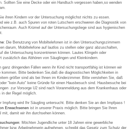
en. Sollten Sie eine Decke oder ein Handtuch vergessen haben,so wenden
eam.
Sie ihren Kindern vor der Untersuchung möglichst nichts zu essen.
 wie z.B. auch Spuren von roten Lutschern erschweren die Diagnostik von
henraum. Auch Krümel auf der Untersuchungsliege sind aus hygienischen
t.
ne
: Die Benutzung von Mobiltelefonen ist in den Untersuchungszimmern
ten darum, Mobiltelefone auf lautlos zu stellen oder ganz abzuschalten,
uf die Untersuchung konzentrieren können. Lautes Klingeln oder
rt zusätzlich das Abhören von Säuglingen und Kleinkindern.
in ganz dringenden Fällen wenn ihr Kind nicht transportfähig ist können wir
 kommen. Bitte bedenken Sie,daß die diagnostischen Möglichkeiten in
eitem größer sind als bei Ihnen im Kinderzimmer. Bitte verstehen Sie, daß
 oder "kein Auto" keine Gründe für einen Hausbesuch sind. Hausbesuche bei
ungen zur Vorsorge U2 sind nach Voranmeldung aus dem Krankenhaus oder
in der Regel möglich.
er Impfung wird Ihr Säugling untersucht. Bitte denken Sie an den Impfpass !
von Erwachsenen
ist in unserer Praxis möglich. Bitte bringen Sie Ihren
l mit, damit wir ihn durchsehen können.
rsuchungen
: Möchten Jugendliche unter 18 Jahren eine gewerbliche
tnehmer bzw. Arbeitnehmerin aufnehmen, schreibt das Gesetz zum Schutz der