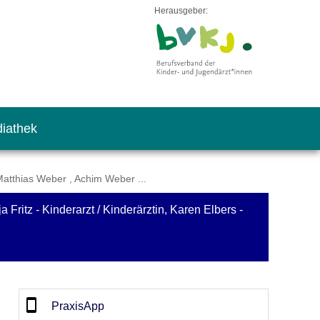
Herausgeber:
iathek
Matthias Weber , Achim Weber ...
Fritz - Kinderarzt / Kinderärztin, Karen Elbers -
PraxisApp