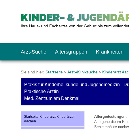
KINDER- & JUGENDÄR
Ihre Haus- und Fachärzte von der Geburt bis zum vollende
Arzt-Suche
Altersgruppen
Krankheiten
Das erste Jahr
Baby: U1 bis U6
Impfkalender
Notrufnummern
Notdienste
BMI-Rechner
Sie sind hier:
Startseite
>
Arzt-/Kliniksuche
>
Kinderarzt Aa
Praxis für Kinderheilkunde und Jugendmedizin - Dr. 
Kleinkinder
Kleinkind: U7 bis 
Impfen: Wann und w
Giftnotruf
Sozialpädiatrie
Körpergrößen-Rec
Praktische Ärztin
Med. Zentrum am Denkmal
Schulkinder
Schulkind: U10 bi
Was muss man bea
Hausapotheke
Gesundheitsämter
Blutdruckrechner
Allergietestungen:
Startseite Kinderarzt Kinderärztin
Aachen
Allergene die im Blu
Jugendliche
Teenager: J1 bis J
Impfreaktionen
Sofortmaßnahmen
Link-Tipps
Wachstum-Rechne
Schleimhäute nachwei