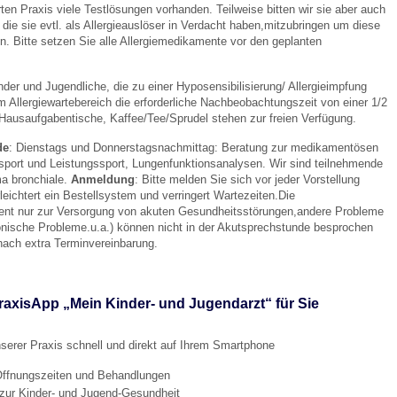
rten Praxis viele Testlösungen vorhanden. Teilweise bitten wir sie aber auch
 die sie evtl. als Allergieauslöser in Verdacht haben,mitzubringen um diese
en. Bitte setzen Sie alle Allergiemedikamente vor den geplanten
 Bildschirmmediengebrauch
nder und Jugendliche, die zu einer Hyposensibilisierung/ Allergieimpfung
m Allergiewartebereich die erforderliche Nachbeobachtungszeit von einer 1/2
Hausaufgabentische, Kaffee/Tee/Sprudel stehen zur freien Verfügung.
de
: Dienstags und Donnerstagsnachmittag: Beratung zur medikamentösen
sport und Leistungssport, Lungenfunktionsanalysen. Wir sind teilnehmende
rsorgen
a bronchiale.
Anmeldung
: Bitte melden Sie sich vor jeder Vorstellung
leichtert ein Bestellsystem und verringert Wartezeiten.Die
ent nur zur Versorgung von akuten Gesundheitsstörungen,andere Probleme
erinnerung
der
onische Probleme.u.a.) können nicht in der Akutsprechstunde besprochen
nach extra Terminvereinbarung.
ormationsflyer
raxisApp „Mein Kinder- und Jugendarzt“ für Sie
d gestalten
serer Praxis schnell und direkt auf Ihrem Smartphone
Öffnungszeiten und Behandlungen
 zur Kinder- und Jugend-Gesundheit