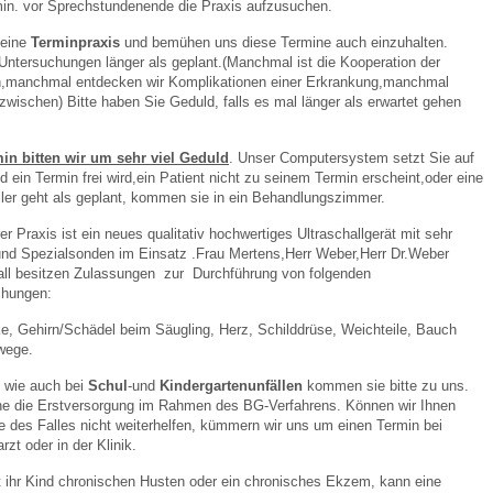
min. vor Sprechstundenende die Praxis aufzusuchen.
 eine
Terminpraxis
und bemühen uns diese Termine auch einzuhalten.
Untersuchungen länger als geplant.(Manchmal ist die Kooperation der
n,manchmal entdecken wir Komplikationen einer Erkrankung,manchmal
zwischen) Bitte haben Sie Geduld, falls es mal länger als erwartet gehen
in bitten wir um sehr viel Geduld
. Unser Computersystem setzt Sie auf
d ein Termin frei wird,ein Patient nicht zu seinem Termin erscheint,oder eine
ler geht als geplant, kommen sie in ein Behandlungszimmer.
rer Praxis ist ein neues qualitativ hochwertiges Ultraschallgerät mit sehr
 und Spezialsonden im Einsatz .Frau Mertens,Herr Weber,Herr Dr.Weber
kall besitzen Zulassungen zur Durchführung von folgenden
chungen:
e, Gehirn/Schädel beim Säugling, Herz, Schilddrüse, Weichteile, Bauch
nwege.
n wie auch bei
Schul
-und
Kindergartenunfällen
kommen sie bitte zu uns.
e die Erstversorgung im Rahmen des BG-Verfahrens. Können wir Ihnen
 des Falles nicht weiterhelfen, kümmern wir uns um einen Termin bei
zt oder in der Klinik.
t ihr Kind chronischen Husten oder ein chronisches Ekzem, kann eine