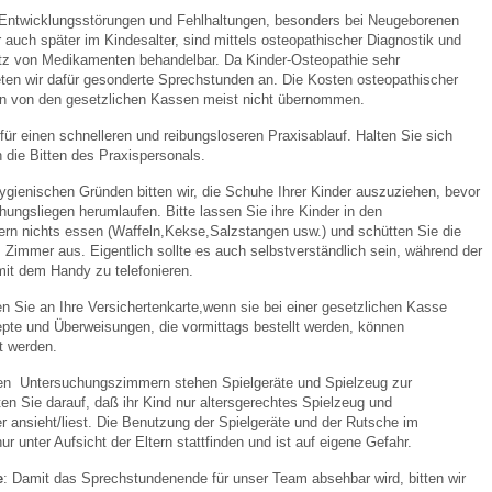
Entwicklungsstörungen und Fehlhaltungen, besonders bei Neugeborenen
 auch später im Kindesalter, sind mittels osteopathischer Diagnostik und
tz von Medikamenten behandelbar. Da Kinder-Osteopathie sehr
ieten wir dafür gesonderte Sprechstunden an. Die Kosten osteopathischer
n von den gesetzlichen Kassen meist nicht übernommen.
 für einen schnelleren und reibungsloseren Praxisablauf. Halten Sie sich
 die Bitten des Praxispersonals.
ygienischen Gründen bitten wir, die Schuhe Ihrer Kinder auszuziehen, bevor
hungsliegen herumlaufen. Bitte lassen Sie ihre Kinder in den
n nichts essen (Waffeln,Kekse,Salzstangen usw.) und schütten Sie die
Zimmer aus. Eigentlich sollte es auch selbstverständlich sein, während der
mit dem Handy zu telefonieren.
en Sie an Ihre Versichertenkarte,wenn sie bei einer gesetzlichen Kasse
epte und Überweisungen, die vormittags bestellt werden, können
t werden.
ren Untersuchungszimmern stehen Spielgeräte und Spielzeug zur
ten Sie darauf, daß ihr Kind nur altersgerechtes Spielzeug und
r ansieht/liest. Die Benutzung der Spielgeräte und der Rutsche im
r unter Aufsicht der Eltern stattfinden und ist auf eigene Gefahr.
e
: Damit das Sprechstundenende für unser Team absehbar wird, bitten wir