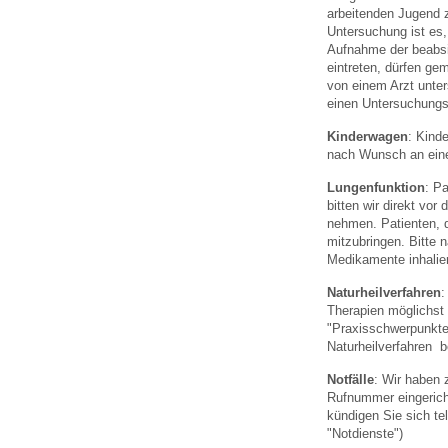
arbeitenden Jugend z
Untersuchung ist es,
Aufnahme der beabsic
eintreten, dürfen g
von einem Arzt unte
einen Untersuchungs
Kinderwagen
: Kind
nach Wunsch an ein
Lungenfunktion
: P
bitten wir direkt v
nehmen. Patienten, 
mitzubringen. Bitte
Medikamente inhalie
Naturheilverfahren
:
Therapien möglichst
"Praxisschwerpunkte"
Naturheilverfahren 
Notfälle
: Wir haben 
Rufnummer eingericht
kündigen Sie sich te
"Notdienste")