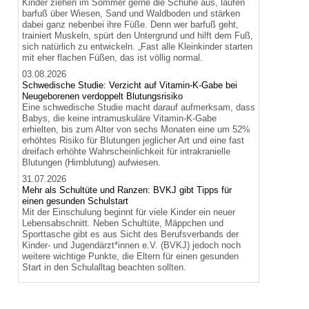
Kinder ziehen im Sommer gerne die Schuhe aus, laufen
barfuß über Wiesen, Sand und Waldboden und stärken
dabei ganz nebenbei ihre Füße. Denn wer barfuß geht,
trainiert Muskeln, spürt den Untergrund und hilft dem Fuß,
sich natürlich zu entwickeln. „Fast alle Kleinkinder starten
mit eher flachen Füßen, das ist völlig normal.
03.08.2026
Schwedische Studie: Verzicht auf Vitamin-K-Gabe bei
Neugeborenen verdoppelt Blutungsrisiko
Eine schwedische Studie macht darauf aufmerksam, dass
Babys, die keine intramuskuläre Vitamin-K-Gabe
erhielten, bis zum Alter von sechs Monaten eine um 52%
erhöhtes Risiko für Blutungen jeglicher Art und eine fast
dreifach erhöhte Wahrscheinlichkeit für intrakranielle
Blutungen (Hirnblutung) aufwiesen.
31.07.2026
Mehr als Schultüte und Ranzen: BVKJ gibt Tipps für
einen gesunden Schulstart
Mit der Einschulung beginnt für viele Kinder ein neuer
Lebensabschnitt. Neben Schultüte, Mäppchen und
Sporttasche gibt es aus Sicht des Berufsverbands der
Kinder- und Jugendärzt*innen e.V. (BVKJ) jedoch noch
weitere wichtige Punkte, die Eltern für einen gesunden
Start in den Schulalltag beachten sollten.