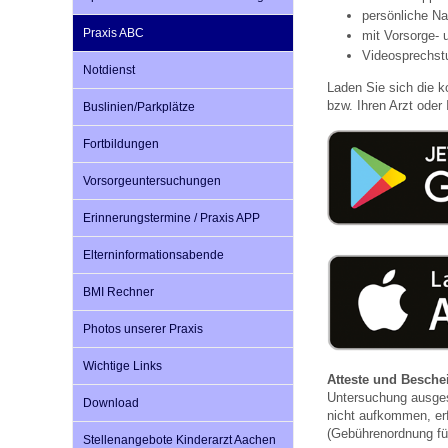
U0-Vorsorge
persönliche Na
Praxis ABC
mit Vorsorge- 
Videosprechst
Notdienst
Laden Sie sich die k
bzw. Ihren Arzt oder I
Buslinien/Parkplätze
Fortbildungen
Vorsorgeuntersuchungen
Erinnerungstermine / Praxis APP
Elterninformationsabende
BMI Rechner
Photos unserer Praxis
Wichtige Links
Atteste und Besch
Untersuchung ausges
Download
nicht aufkommen, er
(Gebührenordnung fü
Stellenangebote Kinderarzt Aachen