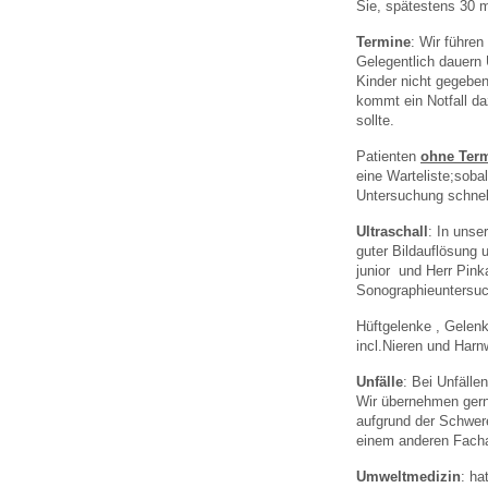
Sie, spätestens 30 
Termine
: Wir führen
Gelegentlich dauern 
Kinder nicht gegebe
kommt ein Notfall da
sollte.
Patienten
ohne Term
eine Warteliste;sobal
Untersuchung schnel
Ultraschall
: In unse
guter Bildauflösung
junior und Herr Pin
Sonographieuntersu
Hüftgelenke , Gelenk
incl.Nieren und Har
Unfälle
: Bei Unfälle
Wir übernehmen gern
aufgrund der Schwere
einem anderen Fachar
Umweltmedizin
: ha