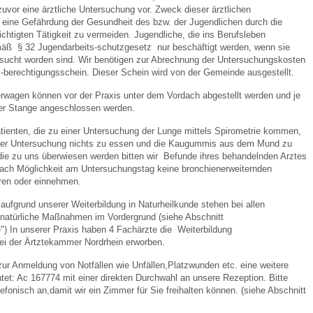
uvor eine ärztliche Untersuchung vor. Zweck dieser ärztlichen
 eine Gefährdung der Gesundheit des bzw. der Jugendlichen durch die
htigten Tätigkeit zu vermeiden. Jugendliche, die ins Berufsleben
emäß § 32 Jugendarbeits-schutzgesetz nur beschäftigt werden, wenn sie
rsucht worden sind. Wir benötigen zur Abrechnung der Untersuchungskosten
-berechtigungsschein. Dieser Schein wird von der Gemeinde ausgestellt.
erwagen können vor der Praxis unter dem Vordach abgestellt werden und je
er Stange angeschlossen werden.
atienten, die zu einer Untersuchung der Lunge mittels Spirometrie kommen,
or der Untersuchung nichts zu essen und die Kaugummis aus dem Mund zu
die zu uns überwiesen werden bitten wir Befunde ihres behandelnden Arztes
 nach Möglichkeit am Untersuchungstag keine bronchienerweiternden
ren oder einnehmen.
 aufgrund unserer Weiterbildung in Naturheilkunde stehen bei allen
 natürliche Maßnahmen im Vordergrund (siehe Abschnitt
) In unserer Praxis haben 4 Fachärzte die Weiterbildung
bei der Ärtztekammer Nordrhein erworben.
zur Anmeldung von Notfällen wie Unfällen,Platzwunden etc. eine weitere
et: Ac 167774 mit einer direkten Durchwahl an unsere Rezeption. Bitte
lefonisch an,damit wir ein Zimmer für Sie freihalten können. (siehe Abschnitt