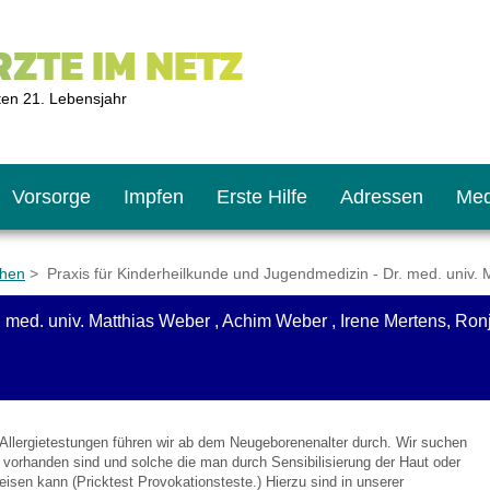
ZTE IM NETZ
ten 21. Lebensjahr
Vorsorge
Impfen
Erste Hilfe
Adressen
Med
chen
> Praxis für Kinderheilkunde und Jugendmedizin - Dr. med. univ. 
med. univ. Matthias Weber , Achim Weber , Irene Mertens, Ronja 
U9
ie oft?
hner
s U11
chten?
Allergietestungen führen wir ab dem Neugeborenenalter durch. Wir suchen
t vorhanden sind und solche die man durch Sensibilisierung der Haut oder
2
r
sen kann (Pricktest Provokationsteste.) Hierzu sind in unserer