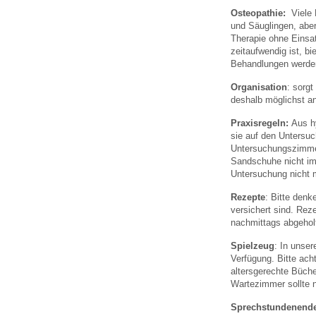
Osteopathie:
Viele 
und Säuglingen, aber
Therapie ohne Einsa
zeitaufwendig ist, b
Behandlungen werde
Organisation
: sorgt
deshalb möglichst an
Praxisregeln:
Aus h
sie auf den Untersuc
Untersuchungszimmer
Sandschuhe nicht im 
Untersuchung nicht 
Rezepte
: Bitte denk
versichert sind. Rez
nachmittags abgehol
Spielzeug
: In unse
Verfügung. Bitte ach
altersgerechte Büche
Wartezimmer sollte nu
Sprechstundenend