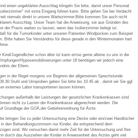
 Kind einen ungeklärten Ausschlag klingeln Sie bitte, damit unser Personal
"Isolierzimmer" mit extra Eingang führen kann. Bitte gehen Sie bei Verdacht
heit niemals direkt in unsere Wartezimmer.Bitte kommen Sie auch nicht
klarem Ausschlag. Unser Team hat die Anweisung, sie aus Gründen des
or der Praxis warten zu lassen, wenn das Isolierzimmer belegt ist.
 daß für die Tumorkinder unter unseren Patienten Windpocken zum Beispiel
n. Bitte haben Sie Verständnis für diese gerade in den Wintermonaten hart
ahme.
r Kind/Jugendlicher schon älter ist kann er/sie gerne alleine zu uns in die
Impfungen/Hyposensibilisierungen unter 18 benötigen wir jedoch eine
ändnis der Eltern.
gen in der Regel morgens vor Beginnn der allgemeinen Sprechstunde
9.30.Stuhl und Urinproben geben Sie bitte bis 10.45 ab , damit wir Sie ggf.
er externes Labor transportieren lassen können.
uchungen außerhalb der Leistungen der gesetzlichen Krankenkassen sind
 können nicht zu Lasten der Krankenkasse abgerechnet werden. Die
auf Grundlage der GOÄ,der Gebührenordnung für Ärzte.
itte bringen Sie zu jeder Untersuchung eine Decke oder ein/zwei Handtücher
n in den Behandlungszimmern nur Kinder, die entsprechend dem
zogen sind. Wir versuchen damit mehr Zeit für die Untersuchung und Ihre
n durch das Ausziehen der Kinder in Anwesenheit des Arztes geht viel