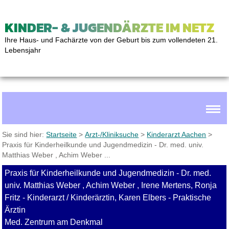
KINDER- & JUGENDÄRZTE IM NETZ
Ihre Haus- und Fachärzte von der Geburt bis zum vollendeten 21.
Lebensjahr
Sie sind hier:
Startseite
>
Arzt-/Kliniksuche
>
Kinderarzt Aachen
>
Praxis für Kinderheilkunde und Jugendmedizin - Dr. med. univ.
Matthias Weber , Achim Weber ...
Praxis für Kinderheilkunde und Jugendmedizin - Dr. med.
univ. Matthias Weber , Achim Weber , Irene Mertens, Ronja
Fritz - Kinderarzt / Kinderärztin, Karen Elbers - Praktische
Ärztin
Med. Zentrum am Denkmal