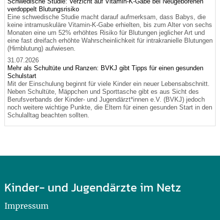
Schwedische Studie: Verzicht auf Vitamin-K-Gabe bei Neugeborenen
verdoppelt Blutungsrisiko
Eine schwedische Studie macht darauf aufmerksam, dass Babys, die
keine intramuskuläre Vitamin-K-Gabe erhielten, bis zum Alter von sechs
Monaten eine um 52% erhöhtes Risiko für Blutungen jeglicher Art und
eine fast dreifach erhöhte Wahrscheinlichkeit für intrakranielle Blutungen
(Hirnblutung) aufwiesen.
31.07.2026
Mehr als Schultüte und Ranzen: BVKJ gibt Tipps für einen gesunden
Schulstart
Mit der Einschulung beginnt für viele Kinder ein neuer Lebensabschnitt.
Neben Schultüte, Mäppchen und Sporttasche gibt es aus Sicht des
Berufsverbands der Kinder- und Jugendärzt*innen e.V. (BVKJ) jedoch
noch weitere wichtige Punkte, die Eltern für einen gesunden Start in den
Schulalltag beachten sollten.
Kinder- und Jugendärzte im Netz
Impressum