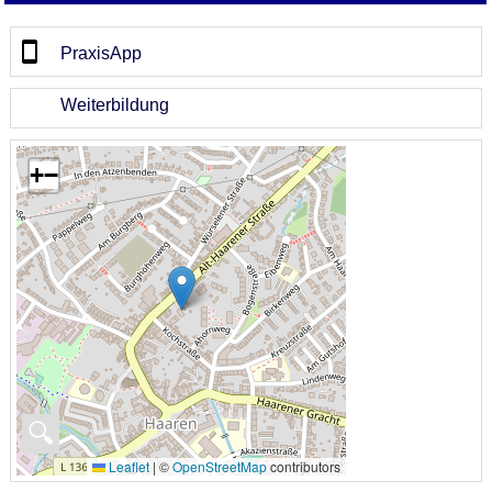
PraxisApp
Weiterbildung
+
−
🔍
Leaflet
|
©
OpenStreetMap
contributors