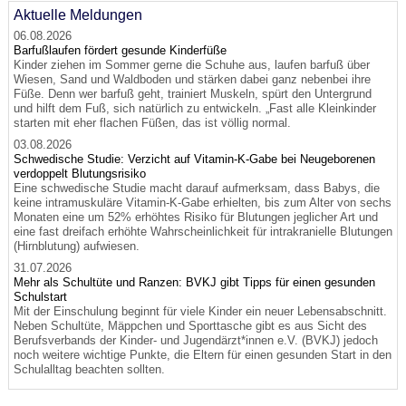
Aktuelle Meldungen
06.08.2026
Barfußlaufen fördert gesunde Kinderfüße
Kinder ziehen im Sommer gerne die Schuhe aus, laufen barfuß über
Wiesen, Sand und Waldboden und stärken dabei ganz nebenbei ihre
Füße. Denn wer barfuß geht, trainiert Muskeln, spürt den Untergrund
und hilft dem Fuß, sich natürlich zu entwickeln. „Fast alle Kleinkinder
starten mit eher flachen Füßen, das ist völlig normal.
03.08.2026
Schwedische Studie: Verzicht auf Vitamin-K-Gabe bei Neugeborenen
verdoppelt Blutungsrisiko
Eine schwedische Studie macht darauf aufmerksam, dass Babys, die
keine intramuskuläre Vitamin-K-Gabe erhielten, bis zum Alter von sechs
Monaten eine um 52% erhöhtes Risiko für Blutungen jeglicher Art und
eine fast dreifach erhöhte Wahrscheinlichkeit für intrakranielle Blutungen
(Hirnblutung) aufwiesen.
31.07.2026
Mehr als Schultüte und Ranzen: BVKJ gibt Tipps für einen gesunden
Schulstart
Mit der Einschulung beginnt für viele Kinder ein neuer Lebensabschnitt.
Neben Schultüte, Mäppchen und Sporttasche gibt es aus Sicht des
Berufsverbands der Kinder- und Jugendärzt*innen e.V. (BVKJ) jedoch
noch weitere wichtige Punkte, die Eltern für einen gesunden Start in den
Schulalltag beachten sollten.