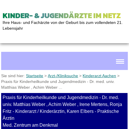
KINDER- & JUGENDÄRZTE IM NETZ
Ihre Haus- und Fachärzte von der Geburt bis zum vollendeten 21.
Lebensjahr
Sie sind hier:
Startseite
>
Arzt-/Kliniksuche
>
Kinderarzt Aachen
>
Praxis für Kinderheilkunde und Jugendmedizin - Dr. med. univ.
Matthias Weber , Achim Weber ...
Praxis für Kinderheilkunde und Jugendmedizin - Dr. med.
univ. Matthias Weber , Achim Weber , Irene Mertens, Ronja
Fritz - Kinderarzt / Kinderärztin, Karen Elbers - Praktische
Ärztin
Med. Zentrum am Denkmal