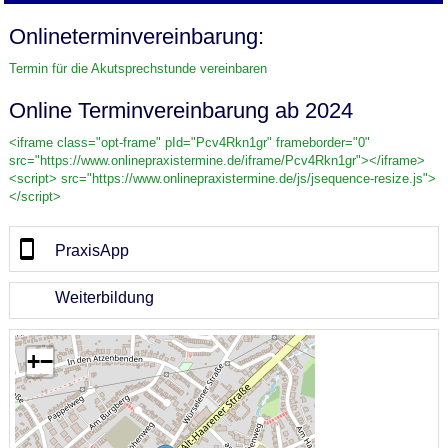
Onlineterminvereinbarung:
Termin für die Akutsprechstunde vereinbaren
Online Terminvereinbarung ab 2024
<iframe class="opt-frame" pId="Pcv4Rkn1gr" frameborder="0"
src="https://www.onlinepraxistermine.de/iframe/Pcv4Rkn1gr"></iframe>
<script> src="https://www.onlinepraxistermine.de/js/jsequence-resize.js">
</script>
PraxisApp
Weiterbildung
+
−