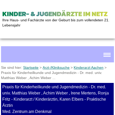
KINDER- & JUGENDÄRZTE IM NETZ
Ihre Haus- und Fachärzte von der Geburt bis zum vollendeten 21.
Lebensjahr
Sie sind hier:
Startseite
>
Arzt-/Kliniksuche
>
Kinderarzt Aachen
>
Praxis für Kinderheilkunde und Jugendmedizin - Dr. med. univ.
Matthias Weber , Achim Weber ...
Praxis für Kinderheilkunde und Jugendmedizin - Dr. med.
univ. Matthias Weber , Achim Weber , Irene Mertens, Ronja
Fritz - Kinderarzt / Kinderärztin, Karen Elbers - Praktische
Ärztin
Med. Zentrum am Denkmal