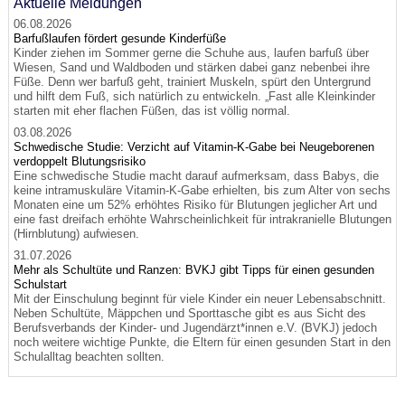
Aktuelle Meldungen
06.08.2026
Barfußlaufen fördert gesunde Kinderfüße
Kinder ziehen im Sommer gerne die Schuhe aus, laufen barfuß über
Wiesen, Sand und Waldboden und stärken dabei ganz nebenbei ihre
Füße. Denn wer barfuß geht, trainiert Muskeln, spürt den Untergrund
und hilft dem Fuß, sich natürlich zu entwickeln. „Fast alle Kleinkinder
starten mit eher flachen Füßen, das ist völlig normal.
03.08.2026
Schwedische Studie: Verzicht auf Vitamin-K-Gabe bei Neugeborenen
verdoppelt Blutungsrisiko
Eine schwedische Studie macht darauf aufmerksam, dass Babys, die
keine intramuskuläre Vitamin-K-Gabe erhielten, bis zum Alter von sechs
Monaten eine um 52% erhöhtes Risiko für Blutungen jeglicher Art und
eine fast dreifach erhöhte Wahrscheinlichkeit für intrakranielle Blutungen
(Hirnblutung) aufwiesen.
31.07.2026
Mehr als Schultüte und Ranzen: BVKJ gibt Tipps für einen gesunden
Schulstart
Mit der Einschulung beginnt für viele Kinder ein neuer Lebensabschnitt.
Neben Schultüte, Mäppchen und Sporttasche gibt es aus Sicht des
Berufsverbands der Kinder- und Jugendärzt*innen e.V. (BVKJ) jedoch
noch weitere wichtige Punkte, die Eltern für einen gesunden Start in den
Schulalltag beachten sollten.