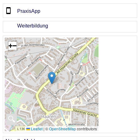
PraxisApp
Weiterbildung
+
−
🔍
Leaflet
|
©
OpenStreetMap
contributors