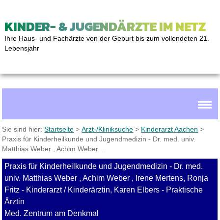
KINDER- & JUGENDÄRZTE IM NETZ
Ihre Haus- und Fachärzte von der Geburt bis zum vollendeten 21.
Lebensjahr
Sie sind hier:
Startseite
>
Arzt-/Kliniksuche
>
Kinderarzt Aachen
>
Praxis für Kinderheilkunde und Jugendmedizin - Dr. med. univ.
Matthias Weber , Achim Weber ...
Praxis für Kinderheilkunde und Jugendmedizin - Dr. med.
univ. Matthias Weber , Achim Weber , Irene Mertens, Ronja
Fritz - Kinderarzt / Kinderärztin, Karen Elbers - Praktische
Ärztin
Med. Zentrum am Denkmal