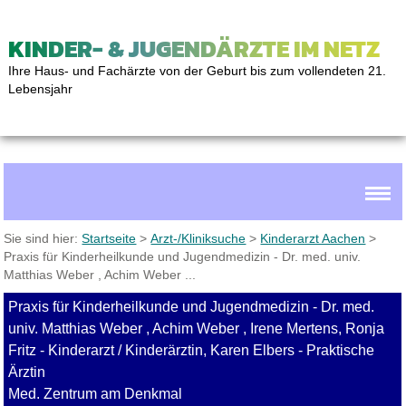
KINDER- & JUGENDÄRZTE IM NETZ
Ihre Haus- und Fachärzte von der Geburt bis zum vollendeten 21.
Lebensjahr
Sie sind hier:
Startseite
>
Arzt-/Kliniksuche
>
Kinderarzt Aachen
>
Praxis für Kinderheilkunde und Jugendmedizin - Dr. med. univ.
Matthias Weber , Achim Weber ...
Praxis für Kinderheilkunde und Jugendmedizin - Dr. med.
univ. Matthias Weber , Achim Weber , Irene Mertens, Ronja
Fritz - Kinderarzt / Kinderärztin, Karen Elbers - Praktische
Ärztin
Med. Zentrum am Denkmal