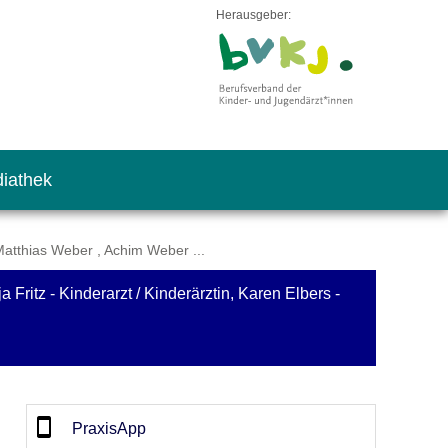
Herausgeber:
iathek
Matthias Weber , Achim Weber ...
Fritz - Kinderarzt / Kinderärztin, Karen Elbers -
PraxisApp