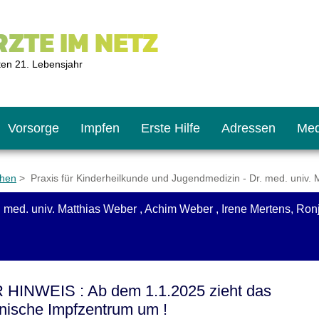
ZTE IM NETZ
ten 21. Lebensjahr
Vorsorge
Impfen
Erste Hilfe
Adressen
Med
chen
> Praxis für Kinderheilkunde und Jugendmedizin - Dr. med. univ. 
med. univ. Matthias Weber , Achim Weber , Irene Mertens, Ronja 
U9
ie oft?
hner
s U11
chten?
HINWEIS : Ab dem 1.1.2025 zieht das
nische Impfzentrum um !
2
r