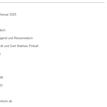
 Bildschirmmediengebrauch
Januar 2025
lich
Jugend und Reisemedizin
rsorgen
dt und Gert Mathias Pinkall
5
erinnerung
der
ormationsflyer
 99
43
d gestalten
entrum.de