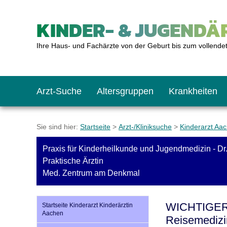
KINDER- & JUGENDÄR
Ihre Haus- und Fachärzte von der Geburt bis zum vollende
Arzt-Suche
Altersgruppen
Krankheiten
Das erste Jahr
Baby: U1 bis U6
Impfkalender
Notrufnummern
Notdienste
BMI-Rechner
Sie sind hier:
Startseite
>
Arzt-/Kliniksuche
>
Kinderarzt Aa
Praxis für Kinderheilkunde und Jugendmedizin - Dr. 
Kleinkinder
Kleinkind: U7 bis 
Impfen: Wann und w
Giftnotruf
Sozialpädiatrie
Körpergrößen-Rec
Praktische Ärztin
Med. Zentrum am Denkmal
Schulkinder
Schulkind: U10 bi
Was muss man bea
Hausapotheke
Gesundheitsämter
Blutdruckrechner
WICHTIGER 
Startseite Kinderarzt Kinderärztin
Aachen
Reisemedizi
Jugendliche
Teenager: J1 bis J
Impfreaktionen
Sofortmaßnahmen
Link-Tipps
Wachstum-Rechne