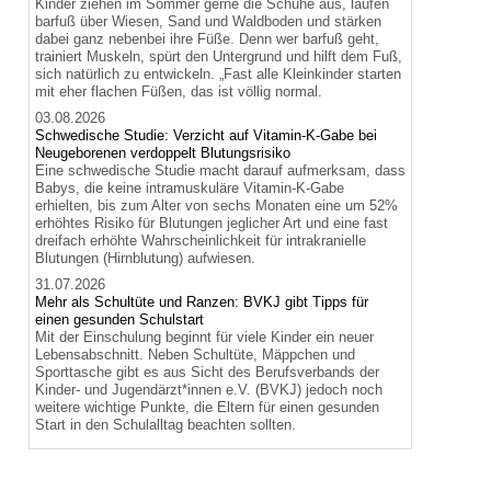
Kinder ziehen im Sommer gerne die Schuhe aus, laufen
barfuß über Wiesen, Sand und Waldboden und stärken
dabei ganz nebenbei ihre Füße. Denn wer barfuß geht,
trainiert Muskeln, spürt den Untergrund und hilft dem Fuß,
sich natürlich zu entwickeln. „Fast alle Kleinkinder starten
mit eher flachen Füßen, das ist völlig normal.
03.08.2026
Schwedische Studie: Verzicht auf Vitamin-K-Gabe bei
Neugeborenen verdoppelt Blutungsrisiko
Eine schwedische Studie macht darauf aufmerksam, dass
Babys, die keine intramuskuläre Vitamin-K-Gabe
erhielten, bis zum Alter von sechs Monaten eine um 52%
erhöhtes Risiko für Blutungen jeglicher Art und eine fast
dreifach erhöhte Wahrscheinlichkeit für intrakranielle
Blutungen (Hirnblutung) aufwiesen.
31.07.2026
Mehr als Schultüte und Ranzen: BVKJ gibt Tipps für
einen gesunden Schulstart
Mit der Einschulung beginnt für viele Kinder ein neuer
Lebensabschnitt. Neben Schultüte, Mäppchen und
Sporttasche gibt es aus Sicht des Berufsverbands der
Kinder- und Jugendärzt*innen e.V. (BVKJ) jedoch noch
weitere wichtige Punkte, die Eltern für einen gesunden
Start in den Schulalltag beachten sollten.