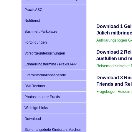
U0-Vorsorge
Praxis ABC
Notdienst
Download 1 Gelb
Buslinien/Parkplätze
Jülich mitbring
Aufklärungsbogen Ge
Fortbildungen
Download 2 Reis
Vorsorgeuntersuchungen
ausfüllen und m
Erinnerungstermine / Praxis APP
Reisemedizinischer
Elterninformationsabende
Download 3 Reis
Friends and Rel
BMI Rechner
Fragebogen Reiseim
Photos unserer Praxis
Wichtige Links
Download
Stellenangebote Kinderarzt Aachen