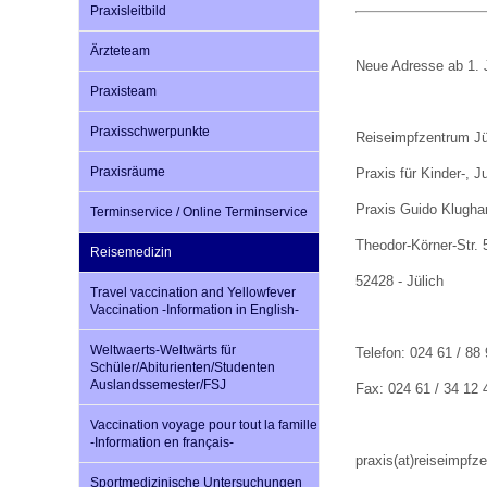
Praxisleitbild
Ärzteteam
Impfsicherheit
Notdienste
Empfehlungen zum
Neue Adresse ab 1. 
Praxisteam
Praxisschwerpunkte
Häufige Fragen
Hörlexikon
Reiseimpfzentrum Jü
Praxisräume
Praxis für Kinder-, 
Recht auf Impfung
Material zu den Vo
Praxis Guido Klughar
Terminservice / Online Terminservice
Theodor-Körner-Str. 
Reisemedizin
Vorsorge- und Impf
Entwicklungskalen
52428 - Jülich
Travel vaccination and Yellowfever
Vaccination -Information in English-
Broschüren und Inf
Weltwaerts-Weltwärts für
Telefon: 024 61 / 88
Schüler/Abiturienten/Studenten
Auslandssemester/FSJ
Fax: 024 61 / 34 12 
Familienzeit gesun
Vaccination voyage pour tout la famille
-Information en français-
praxis(at)reiseimpfz
Sportmedizinische Untersuchungen