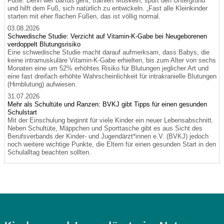
Füße. Denn wer barfuß geht, trainiert Muskeln, spürt den Untergrund
und hilft dem Fuß, sich natürlich zu entwickeln. „Fast alle Kleinkinder
starten mit eher flachen Füßen, das ist völlig normal.
03.08.2026
Schwedische Studie: Verzicht auf Vitamin-K-Gabe bei Neugeborenen
verdoppelt Blutungsrisiko
Eine schwedische Studie macht darauf aufmerksam, dass Babys, die
keine intramuskuläre Vitamin-K-Gabe erhielten, bis zum Alter von sechs
Monaten eine um 52% erhöhtes Risiko für Blutungen jeglicher Art und
eine fast dreifach erhöhte Wahrscheinlichkeit für intrakranielle Blutungen
(Hirnblutung) aufwiesen.
31.07.2026
Mehr als Schultüte und Ranzen: BVKJ gibt Tipps für einen gesunden
Schulstart
Mit der Einschulung beginnt für viele Kinder ein neuer Lebensabschnitt.
Neben Schultüte, Mäppchen und Sporttasche gibt es aus Sicht des
Berufsverbands der Kinder- und Jugendärzt*innen e.V. (BVKJ) jedoch
noch weitere wichtige Punkte, die Eltern für einen gesunden Start in den
Schulalltag beachten sollten.