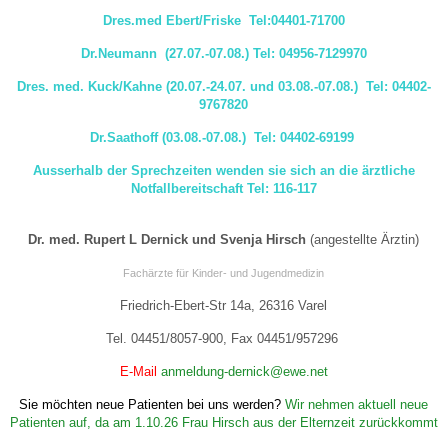
Dres.med Ebert/Friske Tel:04401-71700
Dr.Neumann (27.07.-07.08.) Tel: 04956-7129970
Dres. med. Kuck/Kahne (20.07.-24.07. und 03.08.-07.08.) Tel: 04402-
9767820
Dr.Saathoff (03.08.-07.08.) Tel: 04402-69199
Ausserhalb der Sprechzeiten wenden sie sich an die ärztliche
Notfallbereitschaft Tel: 116-117
Dr. med. Rupert L Dernick und
Svenja Hirsch
(angestellte Ärztin)
Fachärzte für Kinder- und Jugendmedizin
Friedrich-Ebert-Str 14a, 26316 Varel
Tel. 04451/8057-900, Fax 04451/957296
E-Mail
anmeldung-dernick@ewe.net
Sie möchten neue Patienten bei uns werden?
Wir nehmen aktuell neue
Patienten auf, da am 1.10.26 Frau Hirsch aus der Elternzeit zurückkommt