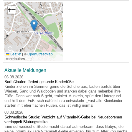
+
−
🔍
Leaflet
|
©
OpenStreetMap
contributors
Aktuelle Meldungen
06.08.2026
Barfußlaufen fördert gesunde Kinderfüße
Kinder ziehen im Sommer gerne die Schuhe aus, laufen barfuß über
Wiesen, Sand und Waldboden und stärken dabei ganz nebenbei ihre
Füße. Denn wer barfuß geht, trainiert Muskeln, spürt den Untergrund
und hilft dem Fuß, sich natürlich zu entwickeln. „Fast alle Kleinkinder
starten mit eher flachen Füßen, das ist völlig normal.
03.08.2026
Schwedische Studie: Verzicht auf Vitamin-K-Gabe bei Neugeborenen
verdoppelt Blutungsrisiko
Eine schwedische Studie macht darauf aufmerksam, dass Babys, die
keine intramuskuläre Vitamin-K-Gabe erhielten, bis zum Alter von sechs