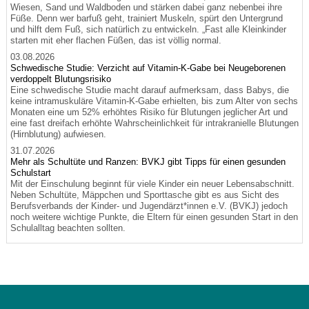
Wiesen, Sand und Waldboden und stärken dabei ganz nebenbei ihre
Füße. Denn wer barfuß geht, trainiert Muskeln, spürt den Untergrund
und hilft dem Fuß, sich natürlich zu entwickeln. „Fast alle Kleinkinder
starten mit eher flachen Füßen, das ist völlig normal.
03.08.2026
Schwedische Studie: Verzicht auf Vitamin-K-Gabe bei Neugeborenen
verdoppelt Blutungsrisiko
Eine schwedische Studie macht darauf aufmerksam, dass Babys, die
keine intramuskuläre Vitamin-K-Gabe erhielten, bis zum Alter von sechs
Monaten eine um 52% erhöhtes Risiko für Blutungen jeglicher Art und
eine fast dreifach erhöhte Wahrscheinlichkeit für intrakranielle Blutungen
(Hirnblutung) aufwiesen.
31.07.2026
Mehr als Schultüte und Ranzen: BVKJ gibt Tipps für einen gesunden
Schulstart
Mit der Einschulung beginnt für viele Kinder ein neuer Lebensabschnitt.
Neben Schultüte, Mäppchen und Sporttasche gibt es aus Sicht des
Berufsverbands der Kinder- und Jugendärzt*innen e.V. (BVKJ) jedoch
noch weitere wichtige Punkte, die Eltern für einen gesunden Start in den
Schulalltag beachten sollten.