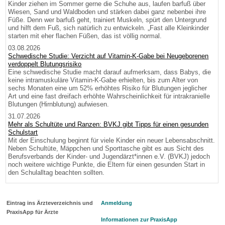
Kinder ziehen im Sommer gerne die Schuhe aus, laufen barfuß über
Wiesen, Sand und Waldboden und stärken dabei ganz nebenbei ihre
Füße. Denn wer barfuß geht, trainiert Muskeln, spürt den Untergrund
und hilft dem Fuß, sich natürlich zu entwickeln. „Fast alle Kleinkinder
starten mit eher flachen Füßen, das ist völlig normal.
03.08.2026
Schwedische Studie: Verzicht auf Vitamin-K-Gabe bei Neugeborenen
verdoppelt Blutungsrisiko
Eine schwedische Studie macht darauf aufmerksam, dass Babys, die
keine intramuskuläre Vitamin-K-Gabe erhielten, bis zum Alter von
sechs Monaten eine um 52% erhöhtes Risiko für Blutungen jeglicher
Art und eine fast dreifach erhöhte Wahrscheinlichkeit für intrakranielle
Blutungen (Hirnblutung) aufwiesen.
31.07.2026
Mehr als Schultüte und Ranzen: BVKJ gibt Tipps für einen gesunden
Schulstart
Mit der Einschulung beginnt für viele Kinder ein neuer Lebensabschnitt.
Neben Schultüte, Mäppchen und Sporttasche gibt es aus Sicht des
Berufsverbands der Kinder- und Jugendärzt*innen e.V. (BVKJ) jedoch
noch weitere wichtige Punkte, die Eltern für einen gesunden Start in
den Schulalltag beachten sollten.
Eintrag ins Ärzteverzeichnis und
Anmeldung
PraxisApp für Ärzte
Informationen zur PraxisApp