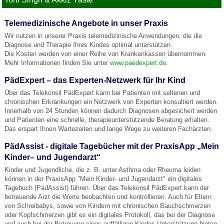
Telemedizinische Angebote in unser Praxis
Wir nutzen in unserer Praxis telemedizinische Anwendungen, die die
Diagnose und Therapie Ihres Kindes optimal unterstützen.
Die Kosten werden von einer Reihe von Krankenkassen übernommen.
Mehr Informationen finden Sie unter
www.paedexpert.de
.
PädExpert – das Experten-Netzwerk für Ihr Kind
Über das Telekonsil PädExpert kann bei Patienten mit seltenen und
chronischen Erkrankungen ein Netzwerk von Experten konsultiert werden.
Innerhalb von 24 Stunden können dadurch Diagnosen abgesichert werden
und Patienten eine schnelle, therapieunterstützende Beratung erhalten.
Das erspart Ihnen Wartezeiten und lange Wege zu weiteren Fachärzten.
PädAssist - digitale Tagebücher mit der PraxisApp „Mein
Kinder– und Jugendarzt“
Kinder und Jugendliche, die z. B. unter Asthma oder Rheuma leiden
können in der PraxisApp "Mein Kinder- und Jugendarzt" ein digitales
Tagebuch (PädAssist) führen. Über das Telekonsil PädExpert kann der
betreuende Arzt die Werte beobachten und kontrollieren. Auch für Eltern
von Schreibabys, sowie von Kindern mit chronischen Bauchschmerzen
oder Kopfschmerzen gibt es ein digitales Protokoll, das bei der Diagnose
und auch bei der Betreuung eines auffälligen Kindes Unterstützung bieten