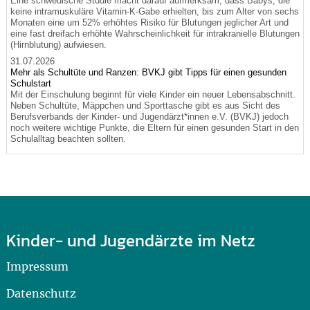
Eine schwedische Studie macht darauf aufmerksam, dass Babys, die
keine intramuskuläre Vitamin-K-Gabe erhielten, bis zum Alter von sechs
Monaten eine um 52% erhöhtes Risiko für Blutungen jeglicher Art und
eine fast dreifach erhöhte Wahrscheinlichkeit für intrakranielle Blutungen
(Hirnblutung) aufwiesen.
31.07.2026
Mehr als Schultüte und Ranzen: BVKJ gibt Tipps für einen gesunden
Schulstart
Mit der Einschulung beginnt für viele Kinder ein neuer Lebensabschnitt.
Neben Schultüte, Mäppchen und Sporttasche gibt es aus Sicht des
Berufsverbands der Kinder- und Jugendärzt*innen e.V. (BVKJ) jedoch
noch weitere wichtige Punkte, die Eltern für einen gesunden Start in den
Schulalltag beachten sollten.
Kinder- und Jugendärzte im Netz
Impressum
Datenschutz