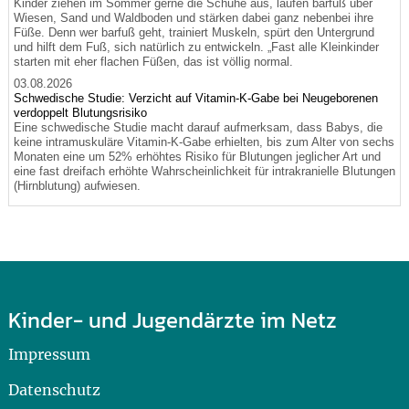
Kinder ziehen im Sommer gerne die Schuhe aus, laufen barfuß über
Wiesen, Sand und Waldboden und stärken dabei ganz nebenbei ihre
Füße. Denn wer barfuß geht, trainiert Muskeln, spürt den Untergrund
und hilft dem Fuß, sich natürlich zu entwickeln. „Fast alle Kleinkinder
starten mit eher flachen Füßen, das ist völlig normal.
03.08.2026
Schwedische Studie: Verzicht auf Vitamin-K-Gabe bei Neugeborenen
verdoppelt Blutungsrisiko
Eine schwedische Studie macht darauf aufmerksam, dass Babys, die
keine intramuskuläre Vitamin-K-Gabe erhielten, bis zum Alter von sechs
Monaten eine um 52% erhöhtes Risiko für Blutungen jeglicher Art und
eine fast dreifach erhöhte Wahrscheinlichkeit für intrakranielle Blutungen
(Hirnblutung) aufwiesen.
Kinder- und Jugendärzte im Netz
Impressum
Datenschutz