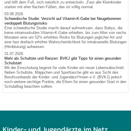
und hilft dem Fuß, sich natürlich zu entwickeln. „Fast alle Kleinkinder
starten mit eher flachen Füßen, das ist völlig normal.
03.08.2026
Schwedische Studie: Verzicht auf Vitamin-K-Gabe bei Neugeborenen
verdoppelt Blutungsrisiko
Eine schwedische Studie macht darauf aufmerksam, dass Babys, die
keine intramuskuläre Vitamin-K-Gabe erhielten, bis zum Alter von sechs
Monaten eine um 52% erhöhtes Risiko für Blutungen jeglicher Art und
eine fast dreifach erhöhte Wahrscheinlichkeit für intrakranielle Blutungen
(Hirnblutung) aufwiesen.
31.07.2026
Mehr als Schultüte und Ranzen: BVKJ gibt Tipps für einen gesunden
Schulstart
Mit der Einschulung beginnt für viele Kinder ein neuer Lebensabschnitt.
Neben Schultüte, Mäppchen und Sporttasche gibt es aus Sicht des
Berufsverbands der Kinder- und Jugendärzt*innen e.V. (BVKJ) jedoch
noch weitere wichtige Punkte, die Eltern für einen gesunden Start in den
Schulalltag beachten sollten.
Kinder- und Jugendärzte im Netz