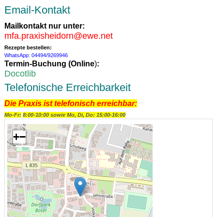
Email-Kontakt
Mailkontakt nur unter:
mfa.praxisheidorn@ewe.net
Rezepte bestellen:
WhatsApp: 04494/9269946
Termin-Buchung (
Online
)
:
Docotlib
Telefonische Erreichbarkeit
Die Praxis ist telefonisch erreichbar:
Mo-Fr:
8:00-10:00 sowie Mo, Di, Do: 15:00-16:00
+
−