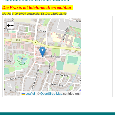
Die Praxis ist telefonisch erreichbar:
Mo-Fr:
8:00-10:00 sowie Mo, Di, Do: 15:00-16:00
+
−
🔍
Leaflet
|
©
OpenStreetMap
contributors