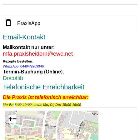
PraxisApp
Email-Kontakt
Mailkontakt nur unter:
mfa.praxisheidorn@ewe.net
Rezepte bestellen:
WhatsApp: 04494/9269946
Termin-Buchung (
Online
)
:
Docotlib
Telefonische Erreichbarkeit
Die Praxis ist telefonisch erreichbar:
Mo-Fr:
8:00-10:00 sowie Mo, Di, Do: 15:00-16:00
+
−