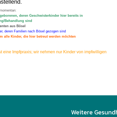
stellend.
 momentan:
geborenen, deren Geschwisterkinder hier bereits in
ng/Behandlung sind
ienten aus Bösel
der, deren Familien nach
Bösel gezogen sind
m alle Kinder, die hier betreut werden möchten
inder aus dem Umkreis nach Rückfrage per Telefon/Email
le Kinder, deren Familien nach
Bösel gezogen sind
st eine Impfpraxis; wir nehmen nur Kinder von impfwilligen
en Kinder können nicht aufgenommen werden oder
 Praxis wieder verlassen.
Weitere Gesund