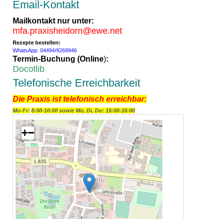
Email-Kontakt
Mailkontakt nur unter:
mfa.praxisheidorn@ewe.net
Rezepte bestellen:
WhatsApp: 04494/9269946
Termin-Buchung (
Online
)
:
Docotlib
Telefonische Erreichbarkeit
Die Praxis ist telefonisch erreichbar:
Mo-Fr:
8:00-10:00 sowie Mo, Di, Do: 15:00-16:00
+
−