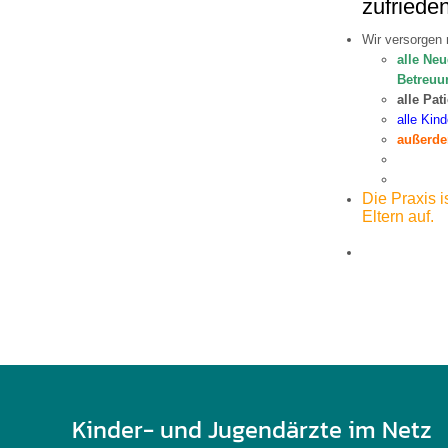
zufrieden
Wir versorgen
alle Neu
Betreuu
alle Pat
alle Kin
außerde
sowie K
sowie al
Die Praxis i
Eltern auf.
Alle ander
müssen die
Kinder- und Jugendärzte im Netz