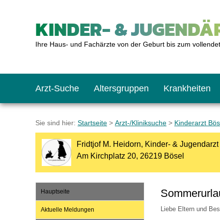
KINDER- & JUGENDÄR
Ihre Haus- und Fachärzte von der Geburt bis zum vollende
Arzt-Suche
Altersgruppen
Krankheiten
Das erste Jahr
Baby: U1 bis U6
Impfkalender
Notrufnummern
Notdienste
BMI-Rechner
Sie sind hier:
Startseite
>
Arzt-/Kliniksuche
>
Kinderarzt Bös
Fridtjof M. Heidorn, Kinder- & Jugendarzt
Kleinkinder
Kleinkind: U7 bis 
Impfen: Wann und w
Giftnotruf
Sozialpädiatrie
Körpergrößen-Rec
Am Kirchplatz 20, 26219 Bösel
Schulkinder
Schulkind: U10 bi
Was muss man bea
Hausapotheke
Gesundheitsämter
Blutdruckrechner
Sommerurla
Hauptseite
Liebe Eltern und Be
Aktuelle Meldungen
Jugendliche
Teenager: J1 bis J
Impfreaktionen
Sofortmaßnahmen
Link-Tipps
Wachstum-Rechne