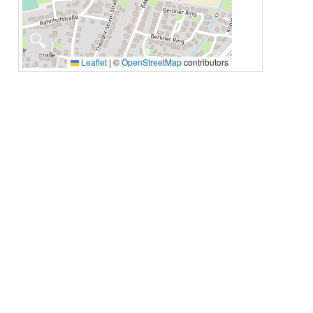
🔍
Leaflet
|
©
OpenStreetMap
contributors