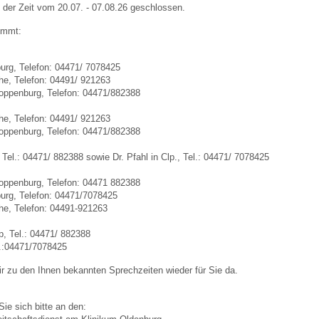
in der Zeit vom 20.07. - 07.08.26 geschlossen.
immt:
 Bildschirmmediengebrauch
burg, Telefon: 04471/ 7078425
the, Telefon: 04491/ 921263
oppenburg, Telefon: 04471/882388
the, Telefon: 04491/ 921263
oppenburg, Telefon: 04471/882388
rsorgen
Tel.: 04471/ 882388 sowie Dr. Pfahl in Clp., Tel.: 04471/ 7078425
erinnerung
der
oppenburg, Telefon: 04471 882388
burg, Telefon: 04471/7078425
the, Telefon: 04491-921263
ormationsflyer
, Tel.: 04471/ 882388
el.:04471/7078425
r zu den Ihnen bekannten Sprechzeiten wieder für Sie da.
d gestalten
ie sich bitte an den: