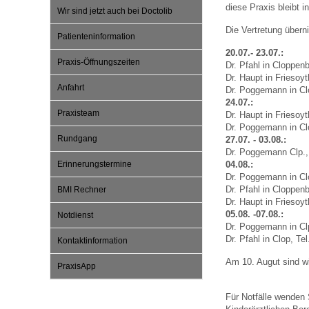
diese Praxis bleibt 
Wir sind jetzt auch bei Doctolib
Die Vertretung übern
Patienteninformation
Impfsicherheit
Notdienste
Empfehlungen zum
20.07.- 23.07.:
Praxis-Öffnungszeiten
Dr. Pfahl in Cloppen
Dr. Haupt in Friesoy
Häufige Fragen
Hörlexikon
Anfahrt
Dr. Poggemann in Cl
24.07.:
Praxisteam
Dr. Haupt in Friesoy
Dr. Poggemann in Cl
Recht auf Impfung
Material zu den Vo
Rundgang
27.07. - 03.08.:
Dr. Poggemann Clp., 
Erinnerungstermine
04.08.:
Vorsorge- und Impf
Entwicklungskalen
Dr. Poggemann in Cl
Dr. Pfahl in Cloppen
BMI Rechner
Dr. Haupt in Friesoy
05.08. -07.08.:
Notdienst
Broschüren und Inf
Dr. Poggemann in Clp
Dr. Pfahl in Clop, T
Kontaktinformation
Am 10. Augut sind wi
PraxisApp
Familienzeit gesun
Für Notfälle wenden S