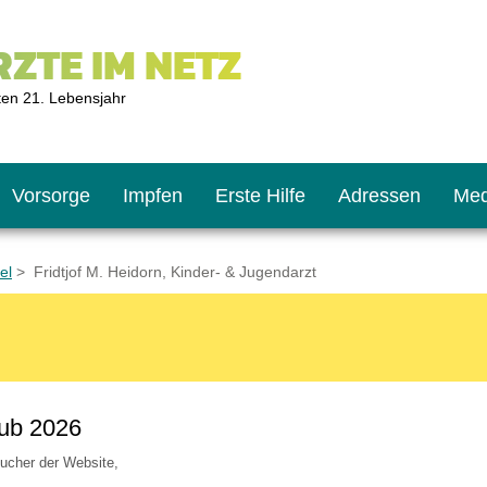
ZTE IM NETZ
ten 21. Lebensjahr
Vorsorge
Impfen
Erste Hilfe
Adressen
Med
el
> Fridtjof M. Heidorn, Kinder- & Jugendarzt
U9
ie oft?
hner
s U11
chten?
ub 2026
sucher der Website,
2
r