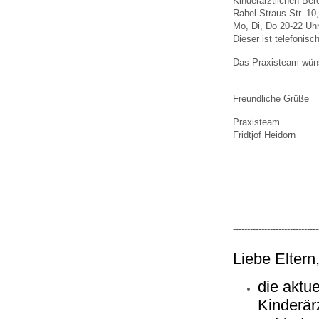
Kinderärztlichen Ber
U0-Vorsorge
Rahel-Straus-Str. 10
Mo, Di, Do 20-22 Uhr
Dieser ist telefonisc
Das Praxisteam wün
Freundliche Grüße
Praxisteam
Fridtjof Heidorn
------------------------------
Liebe Eltern
die aktu
Kinderärz