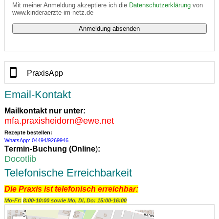
Mit meiner Anmeldung akzeptiere ich die
Datenschutzerklärung
von
www.kinderaerzte-im-netz.de
PraxisApp
Email-Kontakt
Mailkontakt nur unter:
mfa.praxisheidorn@ewe.net
Rezepte bestellen:
WhatsApp: 04494/9269946
Termin-Buchung (
Online
)
:
Docotlib
Telefonische Erreichbarkeit
Die Praxis ist telefonisch erreichbar:
Mo-Fr:
8:00-10:00 sowie Mo, Di, Do: 15:00-16:00