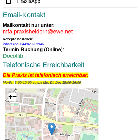
PraxisApp
Email-Kontakt
Mailkontakt nur unter:
mfa.praxisheidorn@ewe.net
Rezepte bestellen:
WhatsApp: 04494/9269946
Termin-Buchung (
Online
)
:
Docotlib
Telefonische Erreichbarkeit
Die Praxis ist telefonisch erreichbar:
Mo-Fr:
8:00-10:00 sowie Mo, Di, Do: 15:00-16:00
+
−