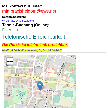
Mailkontakt nur unter:
mfa.praxisheidorn@ewe.net
Rezepte bestellen:
WhatsApp: 04494/9269946
Termin-Buchung (
Online
)
:
Docotlib
Telefonische Erreichbarkeit
Die Praxis ist telefonisch erreichbar:
Mo-Fr:
8:00-10:00 sowie Mo, Di, Do: 15:00-16:00
+
−