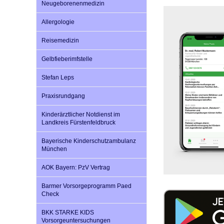
Neugeborenenmedizin
Allergologie
Impfsicherheit
Notdienste
Empfehlungen zum
Reisemedizin
Gelbfieberimfstelle
Häufige Fragen
Hörlexikon
Stefan Leps
Recht auf Impfung
Material zu den Vo
Praxisrundgang
Kinderärztlicher Notdienst im
Landkreis Fürstenfeldbruck
Vorsorge- und Impf
Entwicklungskalen
Bayerische Kinderschutzambulanz
München
Broschüren und Inf
AOK Bayern: PzV Vertrag
Barmer Vorsorgeprogramm Paed
Familienzeit gesun
Check
BKK STARKE KIDS
Vorsorgeuntersuchungen