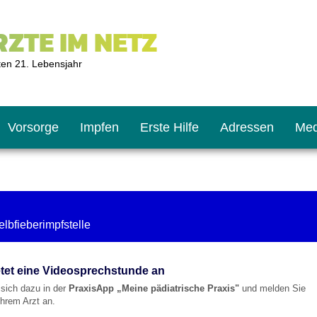
ZTE IM NETZ
ten 21. Lebensjahr
Vorsorge
Impfen
Erste Hilfe
Adressen
Med
U9
ie oft?
hner
lbfieberimpfstelle
s U11
chten?
etet eine Videosprechstunde an
e sich dazu in der
PraxisApp „Meine pädiatrische Praxis"
und melden Sie
/Ihrem Arzt an.
2
r