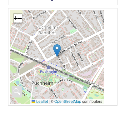
+
−
🔍
Leaflet
|
©
OpenStreetMap
contributors