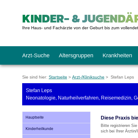
KINDER- & JUGENDÄR
Ihre Haus- und Fachärzte von der Geburt bis zum vollende
Arzt-Suche
Altersgruppen
Krankheiten
Das erste Jahr
Baby: U1 bis U6
Impfkalender
Notrufnummern
Notdienste
BMI-Rechner
Sie sind hier:
Startseite
>
Arzt-/Kliniksuche
> Stefan Leps
Stefan Leps
Kleinkinder
Kleinkind: U7 bis 
Impfen: Wann und w
Giftnotruf
Sozialpädiatrie
Körpergrößen-Rec
Neonatologie, Naturheilverfahren, Reisemedizin, Ge
Schulkinder
Schulkind: U10 bi
Was muss man bea
Hausapotheke
Gesundheitsämter
Blutdruckrechner
Hauptseite
Diese Praxis bi
Bitte registrieren Si
Kinderheilkunde
sich bei Ihrer Ärztin
Jugendliche
Teenager: J1 bis J
Impfreaktionen
Sofortmaßnahmen
Link-Tipps
Wachstum-Rechne