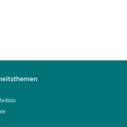
heitsthemen
Medizin
rie