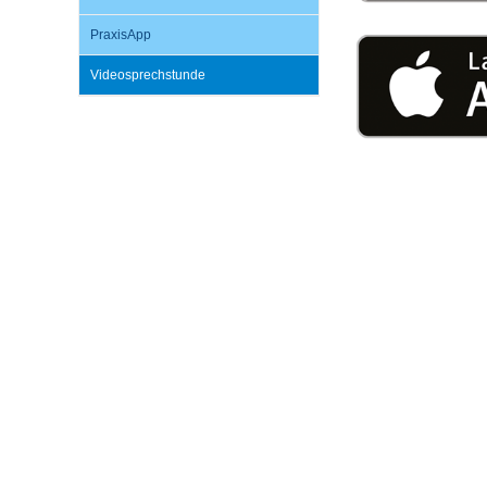
U0-Vorsorge
PraxisApp
Videosprechstunde