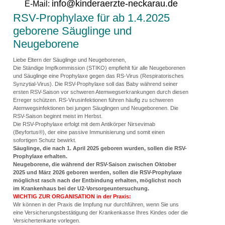
info@kinderaerzte-neckarau.de
E-Mail:
RSV-Prophylaxe für ab 1.4.2025
geborene Säuglinge und
Neugeborene
Liebe Eltern der Säuglinge und Neugeborenen,
Die Ständige Impfkommission (STIKO) empfiehlt für alle Neugeborenen
und Säuglinge eine Prophylaxe gegen das RS-Virus (Respiratorisches
Synzytial-Virus). Die RSV-Prophylaxe soll das Baby während seiner
ersten RSV-Saison vor schweren Atemwegserkrankungen durch diesen
Erreger schützen. RS-Virusinfektionen führen häufig zu schweren
Atemwegsinfektionen bei jungen Säuglingen und Neugeborenen. Die
RSV-Saison beginnt meist im Herbst.
Die RSV-Prophylaxe erfolgt mit dem Antikörper Nirsevimab
(Beyfortus®), der eine passive Immunisierung und somit einen
sofortigen Schutz bewirkt.
Säuglinge, die nach 1. April 2025 geboren wurden, sollen die RSV-
Prophylaxe erhalten.
Neugeborene, die während der RSV-Saison zwischen Oktober
2025 und März 2026 geboren werden, sollen die RSV-Prophylaxe
möglichst rasch nach der Entbindung erhalten, möglichst noch
im Krankenhaus bei der U2-Vorsorgeuntersuchung.
WICHTIG ZUR ORGANISATION
in der Praxis:
Wir können in der Praxis die Impfung nur durchführen, wenn Sie uns
eine Versicherungsbestätigung der Krankenkasse Ihres Kindes oder die
Versichertenkarte vorlegen.