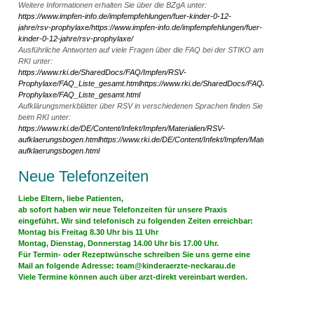
Weitere Informationen erhalten Sie über die BZgA unter:
https://www.impfen-info.de/impfempfehlungen/fuer-kinder-0-12-
jahre/rsv-prophylaxe/
https://www.impfen-info.de/impfempfehlungen/fuer-
kinder-0-12-jahre/rsv-prophylaxe/
Ausführliche Antworten auf viele Fragen über die FAQ bei der STIKO am
RKI unter:
https://www.rki.de/SharedDocs/FAQ/Impfen/RSV-
Prophylaxe/FAQ_Liste_gesamt.html
https://www.rki.de/SharedDocs/FAQ/Impfen/RSV-
Prophylaxe/FAQ_Liste_gesamt.html
Aufklärungsmerkblätter über RSV in verschiedenen Sprachen finden Sie
beim RKI unter:
https://www.rki.de/DE/Content/Infekt/Impfen/Materialien/RSV-
aufklaerungsbogen.html
https://www.rki.de/DE/Content/Infekt/Impfen/Materialien/RSV-
aufklaerungsbogen.html
Neue Telefonzeiten
Liebe Eltern, liebe Patienten,
ab sofort haben wir neue Telefonzeiten für unsere Praxis
eingeführt. Wir sind telefonisch zu folgenden Zeiten erreichbar:
Montag bis Freitag 8.30 Uhr bis 11 Uhr
Montag, Dienstag, Donnerstag 14.00 Uhr bis 17.00 Uhr.
Für Termin- oder Rezeptwünsche schreiben Sie uns gerne eine
Mail an folgende Adresse:
team@kinderaerzte-neckarau.de
Viele Termine können auch über arzt-direkt vereinbart werden.