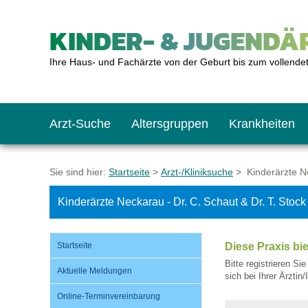
KINDER- & JUGENDÄR
Ihre Haus- und Fachärzte von der Geburt bis zum vollende
Arzt-Suche
Altersgruppen
Krankheiten
Das erste Jahr
Baby: U1 bis U6
Impfkalender
Notrufnummern
Notdienste
BMI-Rechner
Sie sind hier:
Startseite
>
Arzt-/Kliniksuche
> Kinderärzte Nec
Kinderärzte Neckarau - Dr. C. Schaut & Dr. T. Stock
Kleinkinder
Kleinkind: U7 bis 
Impfen: Wann und w
Giftnotruf
Sozialpädiatrie
Körpergrößen-Rec
Startseite
Diese Praxis bi
Schulkinder
Schulkind: U10 bi
Was muss man bea
Hausapotheke
Gesundheitsämter
Blutdruckrechner
Bitte registrieren Si
Aktuelle Meldungen
sich bei Ihrer Ärztin
Online-Terminvereinbarung
Jugendliche
Teenager: J1 bis J
Impfreaktionen
Sofortmaßnahmen
Link-Tipps
Wachstum-Rechne