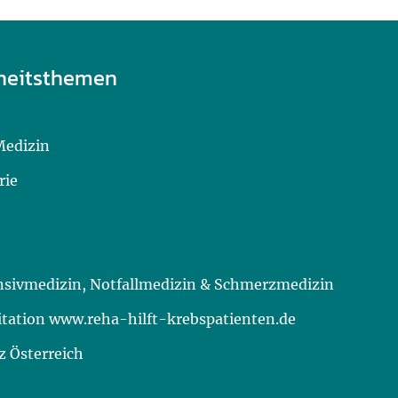
heitsthemen
Medizin
rie
ensivmedizin, Notfallmedizin & Schmerzmedizin
itation www.reha-hilft-krebspatienten.de
 Österreich