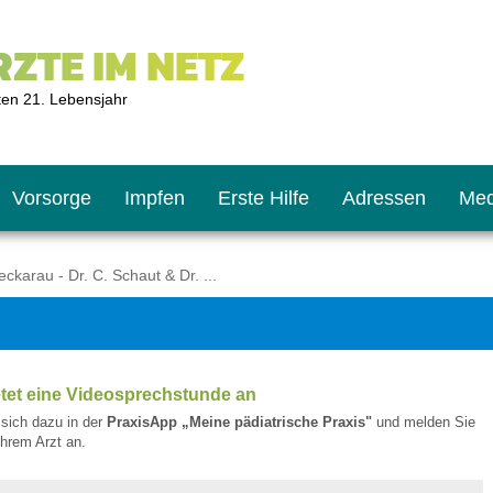
ZTE IM NETZ
ten 21. Lebensjahr
Vorsorge
Impfen
Erste Hilfe
Adressen
Med
karau - Dr. C. Schaut & Dr. ...
U9
ie oft?
hner
etet eine Videosprechstunde an
s U11
chten?
e sich dazu in der
PraxisApp „Meine pädiatrische Praxis"
und melden Sie
/Ihrem Arzt an.
2
r