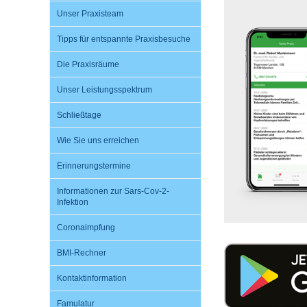
Unser Praxisteam
Tipps für entspannte Praxisbesuche
Impfsicherheit
Notdienste
Empfehlungen zum
Die Praxisräume
Häufige Fragen
Hörlexikon
Unser Leistungsspektrum
Schließtage
Recht auf Impfung
Material zu den Vo
Wie Sie uns erreichen
Erinnerungstermine
Vorsorge- und Impf
Entwicklungskalen
Informationen zur Sars-Cov-2-
Infektion
Broschüren und Inf
Coronaimpfung
BMI-Rechner
Familienzeit gesun
Kontaktinformation
Famulatur